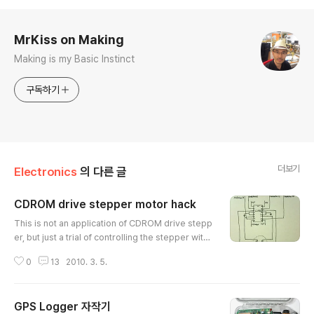
로그 정보
MrKiss on Making
Making is my Basic Instinct
구독하기
더보기
Electronics
의 다른 글
CDROM drive stepper motor hack
글 내용
This is not an application of CDROM drive stepp
er, but just a trial of controlling the stepper with
Arduino controller board. You should know abo
0
13
2010. 3. 5.
ut Arduino board to do this hack. Arduino is fam
ous open source micro-controller board. I used
L293D motor driver chip in this circuit. You can
GPS Logger 자작기
drive one bipolar stepper or two DC motors wit
글 내용