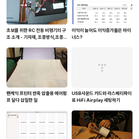
초보를 위한 RC 전동 비행기의 구
이익이 늘어도 이익증가율은 마이
조 소개 - 기자재, 조종방식,조종
너스?
기,수신기 등
팬케익 프린터 반죽 압출용 에어펌
USB사운드 카드와 라스베리파이
프 달다 삽질한 일
로 HiFi Airplay 세팅하기