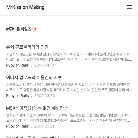
MrKiss on Making
루비 온 레일즈
10
뷰와 콘트롤러와의 연결
지금까지 레일스를 두어달 남짓 해오면서 거의 예제를 따라해보거나 플러그인을 주로 가져
다 쓰다보니 컨트롤러와 뷰를 내가 고스란히 처음 부터 만들어 본적이 없었다. 사실 아직도
그렇긴 하다. 아무튼 그래도 얼마전 부터는 전보다는 많이 고쳐보고 있는데, 입력이나 수정
Ruby on Rails
2007.04.13
폼에 셀렉트 박스 하나를 넣을 일이 있었다. 그런데 그것조차 하나 맘처럼 쉽게 안되는것이
다. 비슷한 기능을 form_for로도 하고 form_tag으로도 하는데 새로 만드는 뷰인
이미지 업로드와 이틀간의 사투
new.rhtml에서는 form_for를 써줘야하고 수정하는 뷰인 edit.rhtml에서는 form_tag
사투를 벌이긴 했으나 적은 나를 적으로 보고 있지도 않았다. 아주 간단한 문제를 심각한 문
을 써야만 되는 것이다. 이경우는 두 뷰가 _form.rhtml로 텍스트 박스와 셀렉트 박스등이
제로 여기고 엉둥한데서 해결책을 찾으려 헤고 있었던 것이다. 간단한 코드 몇줄의 자리 이
들어 있는 부분을 공유하고 있는 상황에서 벌어진 일이다. 내가 잘 몰..
동으로 문제는 해결 됐다. 그렇게 승부는 참으로 어이없이 끝났다. 문제가 생기면 한걸음 물
Ruby on Rails
2007.03.30
러서서 그 문제를 바라 보아야 해결책이 떠오른다거나, 여러 각도에서 그 문제를 바라 보아
야 해결책을 찾기가 쉽다는 생각은 언제나 하고는 있으나 정작 문제에 당면하게 되면 머리가
MSX베이직(?)에는 없던 해쉬란 놈
아주 딱딱해지는 느낌이다 --; 이미지 업로드 내지 첨부attachment와 관련된 레일스의
중학교 시절에 하던 MSX베이직이나 그 후에 해본 포트란, 코볼에는 없는 개념들이 그 후의
플러그인은 File Column, Acts As Attachment (이하 줄여서 AAA로 부름) 그리고
고급언어에 여러 가지가 생겨났다 그런 것들이 프로그램을 다시 시작하는데에 큰 벽이 되어
AAA를 만든 Rick Olson이 AAA를 다시 뜯어 고친 Attac..
왔었다. C에 있다는 포인터라는 것이 악명이 높았던것 같고, 클래스니 메소드니 인스턴스니
Ruby on Rails
2007.03.21
하는 것들이 그랬다. 그런 놈들 중에 해쉬라는 것도 있다. 이건 지난번 사이트를 할 때도 프로
그래밍 하는 친구 한테 이야기를 들어서 배열과 비슷한 것이라는 것만 알고 있었는데 오늘에