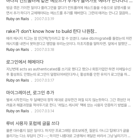
하나의 컨트롤러에 같은 메소드가 두개가 들어가도 에러가 안나다니 -
야 그 용법을 (물론 루비에서의 용법이지만 ) 어느 정도 알게 된 듯하다. 초보의 입장에서 보
-;;;
방금 겪은 기이한 일이다 플러그인을 깔다가 컨트롤러에 메소드들을 수동으로 설명서를 보
면 이 해쉬란 놈은 가리워진 부분이 너무 많다. 키와 그에 해당하는 값으로 이루어진 일종의
면서 추가 하다가 교체해야되는 메소드를 추가를 해버렸다. 그런데 에러는 안나고 깔끔하게
배열이라는데 처음엔 그 용법을 알기가 어려웠다. codeway 류종택님의 동영상 ..
돌아가면서 교체해야 할 놈이 아래에 있었는데 그 놈만 돌아가면서 계속 엉뚱한 값만 보여주
Ruby on Rails
2007.03.19
는것이다 한참을 고생하다가 찾아낸 후에 위치를 바꿔보니 일므이 같은 메소드중에 아래에
있는 놈이 돌고 위에 있는 놈은 먹통이다. 이건 레일스의 버그겠지? ........................... 이 이
rake가 don't know how to build 란다 나원참..
야길 루비포럼에 올렸더니 루비는 원래 그렇단다. 고수들께서 이런 답변들을 해주셨다. "루
에러 메시지 치고는 참 인간적(?)이라고 할 수 있겠다. rake db:migrate를 돌렸는데 저런
비에서는 에러가 아닙니다. 동일한 이름으로 여러번 정의한 경우 마지막 정의된 내용으로
메시지를 내면서 못하겠다고 땡깡을 부리는것이다. 자초지종을 말하자면. 앞에서 말했던 내
overwrite 됩니다. 이 것은 비단, method 뿐 아니라, c..
것인지 아닌지 모를 mysql의 인증 암호 문제로 루비와 레일스를 통채로 다시 깔고 나서 프
Ruby on Rails
2007.03.18
로그램 디렉토리만 다시 가져다 놓고 돌리는데 db도 새로 만들어야 하기에 마이그레이션을
돌려주고자 했으나 저런 에러가 나온것이다. 아무리 어떤 rake명령을 줘봐도 다 저렇게 나
로그인에서 헤메이다
오는거다. 어디를 고쳐야할지 도저히 감이 안와서.. 뭐 해결책 또 있나 새로 까는거지 그러나
지난번에 acts as authenticated를 쓰기로 했다고 했으나 회원가입만 하면 이메일수신
지우고 까는게 아니라 다른 디렉토리에 까는것이다 전에도 그렇게 해 봤는데 두개가 따로 잘
후 활성화도 안했는데 로그인이 덜렁되어버린다거나, 활성화를 안한 유저가 로그인을 하려
돌아가더라 그때는 버전이라도 달랐는데 이번엔 버전도 같다. (전에 그렇게 ..
고 하면 아무말도 없이 로그인창이 다시 뜨는 버그가 있어서 다른것을 찾아보기로 했다. 참,
Ruby on Rails
2007.03.17
계정 활성화 메일 보내기는 참 잘되더라 신기하데 거 ^^
http://wiki.rubyonrails.com/rails/pages/Authentication 레일스공식사이트에 있
마이그레이션, 로그인 추가
는 위키에 가보니 authentication이란 페이지에 또 잔뜩 로그인관련 플러그인 내지 프로
벌써 시작한지는 두 달째인데 정작 제대로 공부한건 며칠 되지 않는듯하다. 그간 겪었던 어
그램들이 있네.. 너무 정리가 안되어 있다. 애자일 웹디벨롭먼트에는 없던 것들도 여기에는
려움과 해결과정을 적어두기로 한다. '레일스 레시피' 책에 있는 사용자 인증하기 방법을 가
있고, 레일스에서의 로그인에 관한 것을 한곳에서는 찾을 수가 없다는 말인가? 기..
지고 'Ruby on Rails 초고속웹개발의시작'에 있는 사진 슬라이드보기 예제에 로그인을 넣
Ruby on Rails
2007.03.14
어보기로 했다. user라는 테이블의 마이그레이션을 하나 더 만들고 마이그레이션을 돌리려
니 (rake migrate ) 겁이 덜컥났다. {마이그레이션(화일)은 테이블의 구조를 적어 놓은 화
루비 사용자 포럼에 글을 쓰다
일인데, SQL문으로 create table 어쩌구 적어서 돌리면 테이블 생기도록 하는 것과 유사
물론 대수롭지 않은 일이다. 하지만 프로그래밍 생초보에겐, 질문도 아니고 팁에다가 글을
하나 마이그레이션 화일은 버전별로 생기고 테이블을 지울수도 있는 등 단순한 sql문과는
올리기는 다소 부담이 간다 --; 하지만 나름대로 고생해서 깨달은 바라서 그냥 날리기가 못
차원이 좀 다르다.} 이미 만들어 놓은 테이블이 날라가는거 아닌가? ..