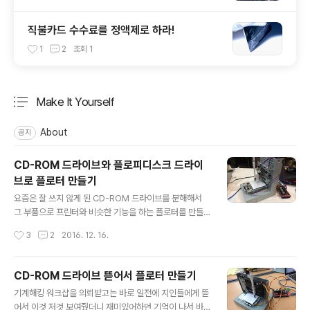
직불카드 수수료를 정액제로 하라!
1
2
조회
1
Make It Yourself
분류 전체보기
주요 글 목록
About
공지
CD-ROM 드라이브와 플로피디스크 드라이
브로 플로터 만들기
글 내용
요즘은 잘 쓰지 않게 된 CD-ROM 드라이브를 분해해서
그 부품으로 프린터와 비슷한 기능을 하는 플로터를 만들
어 볼 수 있다. 플로터는 펜을 직접 기계에 물려서 종이 위
작성시간
3
2
2016. 12. 16.
를 지나다니면서 그림이나 글씨를 쓰는 장치를 말한다. 결
과물은 프린터와 비슷하지만 작동 방식만 좀 다른 기계라
고 볼 수 있지만, 그 움직임이 로봇과 비슷해서 많은 자작
CD-ROM 드라이브 뜯어서 플로터 만들기
매니아들이 도전하고 있는 분야이기도 하다. CD-ROM 드
글 내용
기계해킹 워크샵을 의뢰받고는 바로 일전에 지인들에게 뜯
라이브의 부품을 써서 플로터를 만드는데는 크게 Z축에 서
어서 이것 저것 보여줬더니 재미있어하던 기억이 나서 바
보 모터를 쓰는 방법과 X,Y축과 같은 스텝모터를 쓰는 방