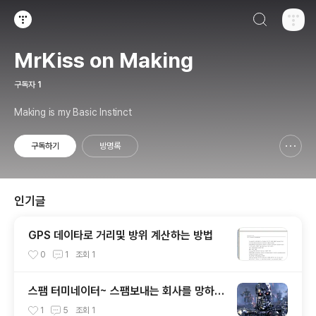
검색하기
티스토리
MrKiss on Making
구독자
1
Making is my Basic Instinct
구독하기
방명록
신고하기 레이어
열기
인기글
GPS 데이타로 거리및 방위 계산하는 방법
0
1
조회
1
스팸 터미네이터~ 스팸보내는 회사를 망하게
하여 스팸을 방지하자
1
5
조회
1