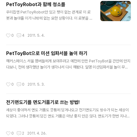
PetToyRobot과 함께 청소를
는 나의 꼼수 되겠다. 그리고 스티로폼박스와 컴퓨터용 쿨
글 내용
링팬 그리고 쿨링팬에 전기를 공급할 어댑터를 준비한다.
우리집엔 PetToyRobot만 있고 펫이 없는 관계로 이 로
스티로폼박스는 베스킨라빈스 아이스크림케익 박스를 버
봇과 놀아줄 이가 나밖에 없는 묘한 상황이다. 이 로봇을 만
리지 않고 고이 모셔뒀던 걸 썼다. 쿨링팬은 고장난 컴퓨터
든 이유가 주인 없을때 외로운 애완동물과 놀아주라고 만
에서 뜯어 둔 걸 쓰면 좋다. 없으면 사등가--; 어댑터도 각
든것인데, 내가 그 로봇과 놀아줘야 하다니? 이 무슨 문화
작성시간
0
4
2011. 5. 4.
종 전자기기에 딸려오는것 중에 안쓰는거..
지체 아니 문화 역전? 아무튼 뭔가 그냥 아주 묘하다. 이 할
일 없는 로봇을 위해 놀아준다기 보다는 다른 일거리를 좀
찾아줘야겠다는 생각이 들어서 청소로봇으로 세뇌를 시킬
PetToyBot으로 미션 임파서블 놀이 하기
까 하고 아두이노를 열어서 프로그램을 고치다보니 슬슬
글 내용
귀찮아지고 그냥 지금도 잘 돌아다니는데 그냥 청소용부직
해커스페이스 서울 멤버들에게 보여주려고 예전에 만든 PetToyBot을 간만에 만지
포를 붙여서 작동시켜보자는 쪽으로 생각이 바뀌었다. 그
다보니, 전에 생각했던 놀이가 생각나서 다시 해봤다. 일명 미션임파서블 놀이 무궁
래서 마트에가서 일단 부직포를 사다가 로봇의 바닥에 벨
화꽃이 피었습니다 놀이랑 비슷하다는 생각도 들었지만 아무래도 몰래 침투해 들어
크로 깔깔이를 붙이고 부직포를 척 붙였다. 벨크로를 쓰는
간다는 것이나 성공하기 힘들다는 면에서 미션 임파서블이 더 어울리는게 아닌가 싶
작성시간
0
0
2011. 5. 3.
걸 왜 진작 생각 못했을까? 역시 머리로만..
다. 뭐냐하면, 펫토이봇은 동작 감시 센서가 달려 있어서 주변에서 사람이나 동물이
움직이면 그걸 감지해서 그쪽으로 이동해가는 기능이 있는데 그 동작감지 기능을 이
용해서 로봇에에 들키지 않고 접근해서 터치를 하면 이기는 놀이가 되겠다. 이런 방
전기면도기를 면도거품기로 쓰는 방법!
식의 동작 감시센서는 무인방범장치에도 이미 쓰이고 있기 때문에 더욱 미션 임파서
글 내용
블스럽다고 할 수 있다. 이 로봇은 네 방향에 동작 감시센서가 달려 있는데..
세상이 좋아져서 면도 거품도 깡통에 담겨나오고 전기면도기도 방수가 되는 세상이
되었다. 그러나 깡통에 담긴 면도 거품은 마냥 좋지 만은 않다. 면도기가 한번 지나가
면 싹 닦여버려서 거품을 여러번 묻혀줘야 원하는 만큼 깔끔하고 가차없이 단호하게
면도를 할 수 있다. 게다가 사소한 문제지만, 쓰고 놔두면 삐질 삐질 새어나온 거품이
작성시간
0
2
2011. 4. 26.
말라붙어서 영 거슬린다. 대범한 싸나이들은 안그럴지 몰라도 난 그런거 괜히 걸린