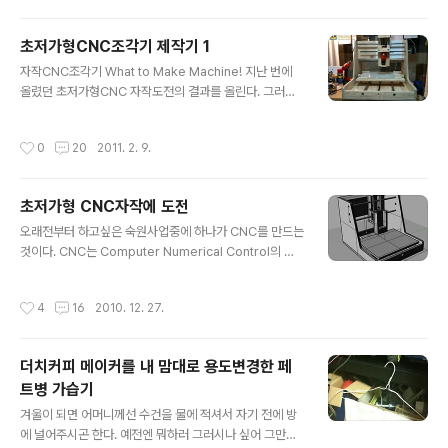
다. 아무튼 그러던 차에 어느날 전기 면도날에 비누를 묻혀보면 어떨까 하는 생각이
들었다. 면도기 날 커버를 벗기고 면도기를 켠채로 비누에 갖다 대니 비누가 자동으
초저가형CNC조각기 제작기 1
로 긁어지면서 면도날 사이에 잘 끼어들어간다. 그 다음에 커버를 닫고 물을 좀 묻히
글 내용
고 면도기를 켜보니 크림 같이 아주 고운 거품이 뭉글뭉글 배..
자작CNC조각기 What to Make Machine! 지난 번에
올렸던 초저가형CNC 자작도전의 결과를 올린다. 그러나
역시 한번의 제작으로는 원하는 수준의 설계를 얻어내기는
어려웠다. 어렵사리 어느 정도의 정밀도를 달성하긴 했으
작성시간
0
20
2011. 2. 9.
나 수많은 수정작업의 결과이지 제작이 쉬운 설계는 절대
아니었다. 아무튼 이번 작업으로 개선안은 나오게 되어 버
전2의 도면까지 올리긴 하겠지만 그건 검증이 되지 않은
초저가형 CNC자작에 도전
것이니 혹시라도 그걸 보고 만드는 사람이 있다면 그 점을
글 내용
확실히 감안하고 제작에 들어갈 것을 당부한다. 당연히 오
오래전부터 하고싶은 숙원사업중에 하나가 CNC를 만드는
픈소스 프로젝트의 소스를 보고 하는 제작의 결과는 전적
것이다. CNC는 Computer Numerical Control의 약
으로 제작자 본인의 책임이다. 그래도 확실히 해두는것이
자로 컴퓨터로 제어되는 공작기계를 말한다. 공작기계를
좋으니까 그점 분명히 밝힌다. 보통 CNC라고 많이 부르지
만든다고 하면, 보통사람들은 미친거 아니냐고 말할지 모
작성시간
4
16
2010. 12. 27.
만 그것은 정확한 명칭은 아니고 그 ..
르겠다. 하지만 몇 년전부터 그 공작기계를 자작하는 사람
들이 생겨나기 시작했고 이젠 자작키트도 나오고, 우리나
라에도 자작 카페가 여러개 운영되고 있다. 국내의 자작 사
더치커피 메이커를 내 맘대로 용도변경한 페
례들을 보면 대게 백만원은 기본적으로 넘는 비용을 들인
트병 가습기
다. 그래서 나도 마음은 있으나 선듯 뛰어들지를 못하고 있
글 내용
었는데, 얼마전 인터넷에서 MIT학생이 100달러 이하에
겨울이 되면 어머니께선 수건을 물에 적셔서 자기 전에 방
만든 CNC를 보게 되면서 부터 이제 나도 해볼 수 있겠다
에 널어주시곤 한다. 예전엔 뭐하러 그러시나 싶어 그만두