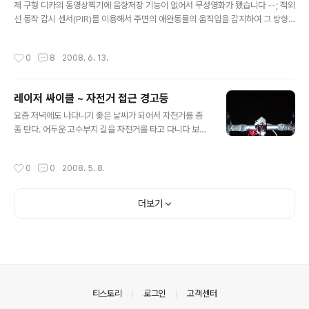
이고 보트를 만드는데도 많이 쓰인다. 일반적으로 그냥 카
제 구형 디카의 동영상찍기에 음향저장 기능이 없어서 무성영화가 됐습니다 --; 적외
본이라고도 불리는 것은 탄소섬유를 쓴 FRP를 말하는 것
선 동작 감시 센서(PIR)를 이용해서 주변의 애완동물의 움직임을 감지하여 그 방향
이다. 몇 백만원 하는 비싼 자전거 중에 카본FRP로 만든것
으로 조금씩 조금씩 이동해 가는 로봇입니다. 기능은 단순하지만 사람보다는 단순한
들이 있다. 카본 자전거를 자작한 사람도 봤다. 나도 시도해
애완동물에게는 그런대로 만족스러울 수 있다는 생각에 만들게된 애완동물이 가지
작성시간
0
8
2008. 6. 13.
보고 싶..
고 노는 장난감 로봇 PetToyBot입니다. 나름대로 자율적으로 움직이는 로봇인지
라 그냥 켜 놓으면 지 혼자 지익 지익 돌아다니는게 마치 살아있는 것 같은 느낌도 약
간은 줍니다^^ 로봇에 동작 감시용 적외선 센서를 쓰는 경우는 그리 흔지 않더군요.
레이저 싸이클 ~ 자전거 접근 경고등
그도 그럴것이 이 센서 자체가 움직여가지고는 제대로 센싱을 할 수가 없기 때문이
글 내용
죠. 그래서 이 로봇은 이동과 정지후 감지를 번갈아 가면서 수행..
요즘 저녁에도 나다니기 좋은 날씨가 되어서 자전거를 종
종 탄다. 어두운 고수부지 길을 자전거를 타고 다니다 보면
산책나온 사람들이 길을 막는 바람에 여간 신경쓰이는게
아니다. 그냥 가던 길만 그대로 가주면 좋은데 불쑥불쑥 좌
작성시간
0
0
2008. 5. 8.
우로 움직일때는 피하기가 쉽지 않다. 그렇다고 따르릉 따
르릉 비켜나세요 자전거가 나갑니다 따르르르릉 이런 노래
를 부르며 다닐수도 없고, 음악이든 경고음을 내든 소리를
더보기
내는건 나도 시끄러워서 싫어하기 때문에 해결책이 아닌것
같았다. 그래서 불빛을 이용해서 내가 뒤에서 접근 중이라
는 것을 알리는 방법이 좋겠다 싶었고, 그 광원으로 레이저
가 바로 물망에 오르게 되었다. 일단 멀리 직진을 하니까 각
도만 맞춰주면 자전거가 뒤에서 접근 중이란것을 눈치채도
록 해줄수 있을것 같았다. 그래서 만든 러..
의안내
티스토리
로그인
고객센터