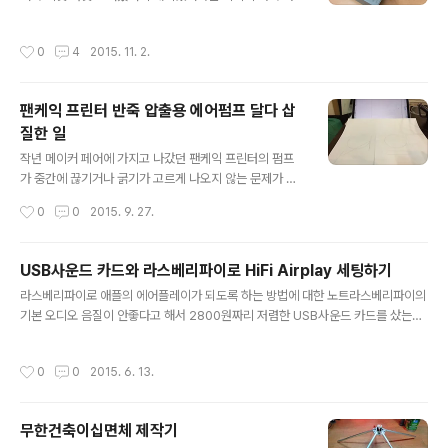
로 CD-ROM드라이브 해킹을 하기로 했다. 전에 CD-RO
법 두 가지로 나뉠 수 있다. 위아래 움직임을 담당하는 Z축
M드라이브 3개를 뜯어서 3축 CNC조각기를 만든적이 있
에 스텝 모터를 쓰면 플로터 뿐 아니라 CNC조각기 나 3D
작성시간
0
4
2015. 11. 2.
는데 그건 너무 어려울 것 같아서 이번엔 2개만 써서 플로
프린터도 만들 수 있게 된다. 그리고 Z축에 들어갈 스텝모
터를 만드는 워크샵을 해보기로 했다. 만드는 법을 다 올린
터 구동부를 CD-ROM드라이..
다는 게 아니라 오늘이 가기 전에 사용법이라도 간단하게
팬케익 프린터 반죽 압출용 에어펌프 달다 삽
올려둬야 오늘 만들고 간 학생들이 집에 가서 조금이라도
질한 일
더 만져보지 않을까 싶어서 간단하게 쓴다. 워크샵에서 완
글 내용
성한 플로터 컨트롤 보드로 사용한 RAMP보드에 올린 펌
작년 메이커 페어에 가지고 나갔던 팬케익 프린터의 펌프
웨어 세팅하기. Arduino.cc에 가서 아두이노 프로그램을
가 중간에 끊기거나 굵기가 고르게 나오지 않는 문제가 있
다운받아서 깔고 아래 MarlinPlotter도 다운받아서 연다.
어서 개선을 해서 올해도 가지고 나가 울궈먹으려고 손을
작성시간
0
0
2015. 9. 27.
보드는 Arduino Me..
대면서 이 모든 일이 시작되었다. 핑크색으로 된 것이 페리
스탈틱펌프다. 옆에 산처럼 쌓인 고뇌의 팬케익을 보라! 작
년에 쓴 펌프는 페리스탈틱 펌프라는 묘한 이름의 펌프인
USB사운드 카드와 라스베리파이로 HiFi Airplay 세팅하기
데, 튜브를 롤러로 눌러 짜주는 방식이다.롤러게 세개 달린
글 내용
라스베리파이로 애플의 에어플레이가 되도록 하는 방법에 대한 노트라스베리파이의
휠에 실리콘 튜브를 감고 바깥에 케이싱을 둘러 롤러가 튜
기본 오디오 음질이 안좋다고 해서 2800원짜리 저렴한 USB사운드 카드를 샀는데
브를 눌러 줄 수 있도록 만들어진 구조인데, 구조상 롤러가
파이에 잘 붙었고 음질도 괜찮다. 참고한 사이트 1. http://drewlustro.com/hi-fi-
누르고 있던 부분엔 팬케익 반죽이 없기 때문에 펌프가 한
audio-via-airplay-on-raspberry-pi/위 사이트대로 하면 사운드 카드 세팅 까
바퀴 돌 때마다 토출되는 반죽이 세 번씩 끊기거나 가늘어
작성시간
0
0
2015. 6. 13.
지는 잘 됐으나 shairport가 잘 구동 되지 않았음.시간이 걸리더라도 apt-get upd
진다. 그래서 팬케익 프린터를 처음 만든 사람도 쓴다는 압
ate 와 upgrade는 필히 하고 넘어가야 한다는 교훈을 얻음. 2. http://pi-raspbe
축공기를 반죽통에 밀어 넣는 방식을 ..
rry.blogspot.de/2012/08/shairport-raspberry-pi.html 위 사이트에 avah
무한건축이십면체 제작기
i-daemon 관련 내용이 중요함. 다..
글 내용