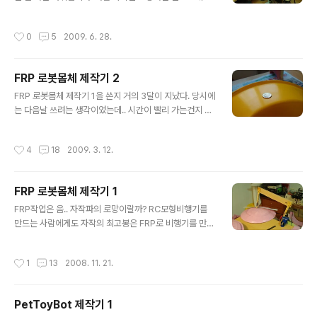
카테고리에 더치 커피 메이커들을 팔고 있는걸 보게되었
만들었다고 글을 쓰면서 제작기가 아닌 덜렁 완성된 후 사
다. 대부분의 장비들은 몇십만원씩 하지만 이와키라는 일
진 하나 올리긴 쪼금 맴이 그렇다. 컴퓨터를 하루종일 붙잡
작성시간
0
5
2009. 6. 28.
본 브랜드의 34,000원짜리도 있었다. 하지만..
고 않아 있다 보니 마우스를 쓰는 손이 상당히 아프다. 사실
예전엔 안그랬는데, 이 책상을 쓰면서 그런 증상이 생겼다.
책상의 구조에 따라 마우스를 쓰는 손과 팔의 자세가 달라
FRP 로봇몸체 제작기 2
져서 그런것 같다. 그래서 손이 편하다는 버티컬 마우스도
글 내용
만들어보고, 그래도 안되서 책상에 키보드 트레이도 달아
FRP 로봇몸체 제작기 1을 쓴지 거의 3달이 지났다. 당시에
봤지만, 손목의 통증이 씻은 듯이 사라지는 신기한 경험은
는 다음날 쓰려는 생각이었는데.. 시간이 빨리 가는건지 내
찾아오지 않았다. 나중엔 급기야 버티컬 마우스의 짝퉁도
가 게으른 건지 --;; FRP 작업의 단계인 원형제작 - 몰드제
샀으나 여전히 손목은 아프다. 그래서 내린 결론은, 손목의
작 - 적층의 세단계 중, 지난번 글에서는 원형제작만 다뤘
작성시간
4
18
2009. 3. 12.
각도가 너무 틀어 지는 ..
다. 이번글에 어디까지 쓰게될지는 음.. 두고봐야 알 일이
다. 원형을 매끈하게 만들었으면, 원형의 외부에 FRP를 둘
러싸서 굳혀서 몰드를 만들어야 한다. 이때 원형과 몰드가
FRP 로봇몸체 제작기 1
딱 달라붙어서 떨어지지 않는 사태를 막기 위해 몇가지 처
글 내용
리를 해줘야 한다. 먼저 원형에 이형용 왁스 칠을 해야한다.
FRP작업은 음.. 자작파의 로망이랄까? RC모형비행기를
왁스칠은 마루에 왁스칠하듯이 바르고 닦아내야 하는데,
만드는 사람에게도 자작의 최고봉은 FRP로 비행기를 만들
바르고 굳히고 닦아 내기를 일곱번은 해줘야 한단다. 왁스
어보는게 아닐까 싶다. FRP란 섬유강화플라스틱(Fiber R
는 미세한 홈들을 매워서 몰드가 원형에 접착되어 버리는
einfoeced Plastic)의 약자인데, 복합소재(Composit
작성시간
1
13
2008. 11. 21.
걸 막아주는 것 같다..
e Material)라고도 부른다. 건물옥상에 있는 노란물탱크
가FRP이고, 벤치 중에 FRP로 된것 들이 많다. 공룡모형이
나 켄터키 프라이드치킨의 커넬 샌더스 할아버지도 역시 F
PetToyBot 제작기 1
RP되시겠다. 가볍고 튼튼해서 비행기의 재료로도 많이 쓰
글 내용