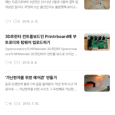
때는 지금으로부터 3년전인 2013년 2월과 3월에 걸쳐 일
어났던 일이다. 무엇에 쓰는 물건인지도 불분명해 보이고
실제 그 이름도 불분명한 정이십면체안에 들어간 크기 가
변형 이십면체( 내 아이폰 사진첩엔 무한건축이십면체라
작성시간
1
0
2015. 6. 12.
써 있고 컴퓨터 프로젝트 디렉토리명은 morphIcosahe
dron임)를 만들었던 이야기를 써보려 한다. 써야지 써야지
생각만 몇 년째 하면서 손도 대지 않고 있었는데, 방금 점심
3D프린터 컨트롤보드인 Printrboard에 부
먹고 지인에게 그 이야기를 풀어 놓다보니 급 써야겠다는
트로더와 펌웨어 업로드하기
생각이 들었다. 일단 말로 설명하기 전에 사진 먼저 보자.
글 내용
그것은 위 사진 처럼 생겼다. 일단 오늘은 여기까지
Opencreators의 NPMendel 3D프린터 Opencreat
ors의 NPMendel 3D프린터의 컨트롤 보드로 쓰이는 Pr
intrboard는 AT90USB1286이라는 칩을 쓰는 아두이
작성시간
0
1
2013. 8. 8.
노 호환 보드이지만 부트로더 업로드나 프로그램 업로드가
간단하지 않다. Lincomatic이란 사람이 그 방법을 써 놨
는데 이 페이지 중간에 나오는 at90USB1286txt.zip 화
'가난한자를 위한 에어콘' 만들기
일은 그대로 받아 쓰면 나중에 아두이노 스케치가 컴파일
글 내용
실로 오랜만에 불로그에 글을 올려본다. 작년 초에 쓰고 처
이 안되는 문제가 있다. 그 압축화일안에는 아두이노에 새
음이네 --; 가난한자를 위한 시리즈 그 두번째로 가난한 자
호환 칩을 추가 할 때 arduino/hardware 디렉토리나 아
를 위한 에어콘을 만들어 봤다. 이건 내가 생각해 낸건 아니
두이노 프로그램 디렉토리내에 추가되는 보드 설정화일이
고 인터넷을 돌아다니다 보게된 건데 그 심플함과 효용성
들어 있다. teensyduino를 설치하면 teensy의 코어가
작성시간
8
2
2013. 7. 10.
에 깊이 감명받아 바로 만들어봤다. 먼저 아래와 같이 얼음
프로그램 패키지 디렉토리 내에 설치되기..
을 얼린다. 물론 저렇게 풍선에 꼭 넣어서 얼려야하는건 아
니지만 얼음의 표면적을 최소화하여 사용시간을 늘려보려