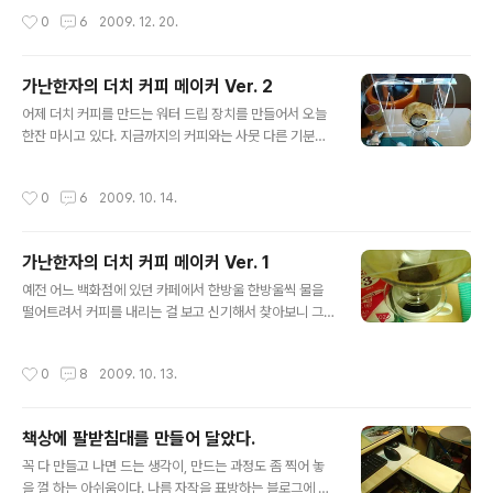
는 생각이 들기 시작했다. 100달러 짜리 CNC는 합판으로
시라고 했었는데, 언제 부턴가 어머니께서 정말 그만 두시
작성시간
0
6
2009. 12. 20.
몸통을 만들고 에폭시본드를 ..
고 나자, 내가 나이가 들어서 그런지 원래 그랬는지 모르지
만 수건을 적셔 널지 않고 자면 다음날 아침에 목이 매우 메
말라 컬컬해진 상태로 일어나게 된다. 그래서 요즘엔 내가
가난한자의 더치 커피 메이커 Ver. 2
수건을 적셔서 널고 잔다. 아침부터 목 컬컬하다고 막걸리
글 내용
어제 더치 커피를 만드는 워터 드립 장치를 만들어서 오늘
를 마실 수는 없잖은가? 그러나, 게으른 내가 그런걸 매일
한잔 마시고 있다. 지금까지의 커피와는 사뭇 다른 기분이
하려니 슬슬 꽤가 나기 시작한다. 뭔가 만들어야할 때가 온
다. 쓴맛이 전혀 없지는 않지만 모카포트로 뽑았을때보다
것이다. 게으름은 발명의 아버지라는 말이 맞다. 사실 전부
쓴맛이 덜하고 향이 좀 신선하다고 해야되나? 아무튼 전에
터 고민해오던 것인긴 한데 마땅히 깔끔한 해결책이 떠오
작성시간
0
6
2009. 10. 14.
느껴보지 못한 깊은 맛이 느껴진다. 맛이란건 말로 설명해
르지 않았었다. 수건을 물통에 아래만 잠기게 걸어 둔다거
야 별 의미가 없다. 뽑아서 마셔보시라. 싸고 쉽게 만드는
나 하면 며칠동안 갈것 같기도 한데..
법을 나름대로 자세히 설명해보겠다. 카페뮤제오의 스텔라
가난한자의 더치 커피 메이커 Ver. 1
님이 어떻게 받아들이지 몰라서 그쪽엔 올리지 안겠지만
글 내용
(않으려하다가, 그곳게시판에 다른분도 이미 올리셨길래
예전 어느 백화점에 있던 카페에서 한방울 한방울씩 물을
나도 올렸다^^) 이미 자작을 하는 분들도 계시고, 장비가
떨어트려서 커피를 내리는 걸 보고 신기해서 찾아보니 그
비싸서 진입하지 않는 분들을 끌어 들이는 효과가 있기 때
게 냉수로 커피를 내리는 더치 커피라는걸 알게 되었다. 예
문에 드리퍼나 여과지, 또 커피까지 판매량이 늘어날 것이
전에 항해를 많이 하던 네델란드 사람들이 물을 끓이지 않
작성시간
0
8
2009. 10. 13.
라고 내심 자부해본다. 어제 만든 장치는 ..
고도 커피를 만들어 먹기 위해서 만들었다나 뭐라나 아무
튼 뜨거운 물로 내리는 것보다 냉수로 내리는 커피가 오래
걸려서 그렇지 맛은 최고라는 말도 있길래 나도 한번 마셔
책상에 팔받침대를 만들어 달았다.
보고 싶다는 생각은 있었으나 마땅한 장비를 찾지 못해 하
글 내용
루하루 세월만 가고 있었다. 그러다가 어제 cafffemuseo
꼭 다 만들고 나면 드는 생각이, 만드는 과정도 좀 찍어 놓
라는 커피관련 쇼핑몰에 간만에 들렀다가 워터 드립이라는
을 껄 하는 아쉬움이다. 나름 자작을 표방하는 블로그에 뭘