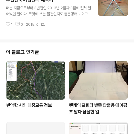
훈을 얻음. 2. http://pi-raspberry.blogspot.de/2012/08/shairport-ra
글 내용
spberry-pi.html 위 사이트에 avahi-daemon 관련 내용이 중요함. 다..
때는 지금으로부터 3년전인 2013년 2월과 3월에 걸쳐 일
어났던 일이다. 무엇에 쓰는 물건인지도 불분명해 보이고
실제 그 이름도 불분명한 정이십면체안에 들어간 크기 가
1
0
2015. 6. 12.
변형 이십면체( 내 아이폰 사진첩엔 무한건축이십면체라
써 있고 컴퓨터 프로젝트 디렉토리명은 morphIcosahe
dron임)를 만들었던 이야기를 써보려 한다. 써야지 써야지
생각만 몇 년째 하면서 손도 대지 않고 있었는데, 방금 점심
먹고 지인에게 그 이야기를 풀어 놓다보니 급 써야겠다는
이 블로그 인기글
생각이 들었다. 일단 말로 설명하기 전에 사진 먼저 보자.
그것은 위 사진 처럼 생겼다. 일단 오늘은 여기까지
빈약한 시외 대중교통 정보
팬케익 프린터 반죽 압출용 에어펌
프 달다 삽질한 일