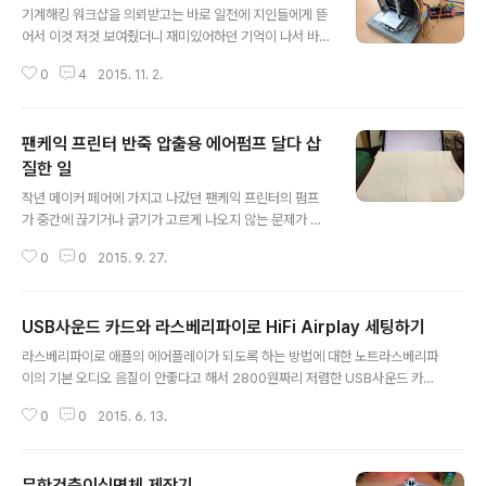
기계해킹 워크샵을 의뢰받고는 바로 일전에 지인들에게 뜯
어서 이것 저것 보여줬더니 재미있어하던 기억이 나서 바
로 CD-ROM드라이브 해킹을 하기로 했다. 전에 CD-RO
0
4
2015. 11. 2.
M드라이브 3개를 뜯어서 3축 CNC조각기를 만든적이 있
는데 그건 너무 어려울 것 같아서 이번엔 2개만 써서 플로
터를 만드는 워크샵을 해보기로 했다. 만드는 법을 다 올린
팬케익 프린터 반죽 압출용 에어펌프 달다 삽
다는 게 아니라 오늘이 가기 전에 사용법이라도 간단하게
올려둬야 오늘 만들고 간 학생들이 집에 가서 조금이라도
질한 일
글 내용
더 만져보지 않을까 싶어서 간단하게 쓴다. 워크샵에서 완
작년 메이커 페어에 가지고 나갔던 팬케익 프린터의 펌프
성한 플로터 컨트롤 보드로 사용한 RAMP보드에 올린 펌
가 중간에 끊기거나 굵기가 고르게 나오지 않는 문제가 있
웨어 세팅하기. Arduino.cc에 가서 아두이노 프로그램을
어서 개선을 해서 올해도 가지고 나가 울궈먹으려고 손을
다운받아서 깔고 아래 MarlinPlotter도 다운받아서 연다.
0
0
2015. 9. 27.
대면서 이 모든 일이 시작되었다. 핑크색으로 된 것이 페리
보드는 Arduino Me..
스탈틱펌프다. 옆에 산처럼 쌓인 고뇌의 팬케익을 보라! 작
년에 쓴 펌프는 페리스탈틱 펌프라는 묘한 이름의 펌프인
USB사운드 카드와 라스베리파이로 HiFi Airplay 세팅하기
데, 튜브를 롤러로 눌러 짜주는 방식이다.롤러게 세개 달린
글 내용
휠에 실리콘 튜브를 감고 바깥에 케이싱을 둘러 롤러가 튜
라스베리파이로 애플의 에어플레이가 되도록 하는 방법에 대한 노트라스베리파
브를 눌러 줄 수 있도록 만들어진 구조인데, 구조상 롤러가
이의 기본 오디오 음질이 안좋다고 해서 2800원짜리 저렴한 USB사운드 카드
누르고 있던 부분엔 팬케익 반죽이 없기 때문에 펌프가 한
를 샀는데 파이에 잘 붙었고 음질도 괜찮다. 참고한 사이트 1. http://drewlust
바퀴 돌 때마다 토출되는 반죽이 세 번씩 끊기거나 가늘어
0
0
2015. 6. 13.
ro.com/hi-fi-audio-via-airplay-on-raspberry-pi/위 사이트대로 하면
진다. 그래서 팬케익 프린터를 처음 만든 사람도 쓴다는 압
사운드 카드 세팅 까지는 잘 됐으나 shairport가 잘 구동 되지 않았음.시간이
축공기를 반죽통에 밀어 넣는 방식을 ..
걸리더라도 apt-get update 와 upgrade는 필히 하고 넘어가야 한다는 교
무한건축이십면체 제작기