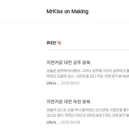
MrKiss on Making
대전
16
자전거로 대전 공주 왕복
오늘은 공주에 다녀왔다. 그러나 공주에 그다지 공주라고 불릴
닥치고 오늘의 코스~ 2010.8.22 | 지도 크게 보기 © N
는 코스들은 모두 대전으로 드나드는 길들 중 하나로 나가서
Life is
2010.08.22
들이다. 오늘은 계룡산 동학사 입구를 지나는 32번도로로
로 돌아 1번도로로 돌아오는 길을 골랐다. 오늘 코스는 
전반적으로 좋으나 어디에나 있는 잔돌과 모래들때문에 돌아
자전거로 대전 옥천 왕복
도로 관리할때 길가의 잔돌고 먼지들좀 제발 치워줬으면 좋
만 자전거에는 치명적이다. 아래 사진에 찍힌곳 미리 손봐주지
오늘의 코스도 산을 하나 돌아오는 코스인데, 식장산을 돌
코스도 된다. 닥치고 지도나! 2010.8.8 | 지도 크게 보기 
으로 가서 읍내를 구경하고 서대산 입구쪽으로 해서 추부를
Life is
2010.08.08
를 가려고 했는데, 가다보니 전원주택단지 광고판이 있어서