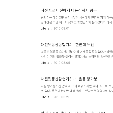
다가 환산이라는 산을 하나 돌아오게 됐다. 사실 돌기만한
갔다온 것 같다. 산을 돌아가는 코스를 가다보면 지도상에
자전거로 대전에서 대둔산까지 왕복
로 된 도로로 가게 되는데, 콘크리트로 포장된 산길이었다.
가지도 않을 뿐더러 대청호 상류가 보일듯한 길이라 저지대
정확히는 대전 월평동에서부터 시작해서 안영을 거쳐 대둔
나..
장태산을 그냥 지나지 못하고 휴양림까지 올라갔다가 다시 
산을 올라갈 생각은 없었는데..가 아니라 장태산만 올라갈
Life is
2010.08.01
가다보니 어느새 대둔산으로 가는 길을 가고 있어서 대둔산
이 장태산 앞이라 휴양림의 유혹을 견디지 못하고 올라가는
왔다. 저녁도 못먹고 6시간을 자전거를 탔더니 갑천쯤에 와
대전뒷동산탐험기4 - 한밭대 뒷산
벤치에 안장서 쉬다가 왔다. 싸이클은 고개를 쳐들고 다녀
가 너무 아프다. 내 싸이클이 내 몸에 안맞아서 그런건지 
처음엔 복용동 승마장 뒷산이라고 제목을 적었었다가 바꿨
아퍼서 못 갈지경..
사람이 거의 없을듯 싶어서 랄까? 사실 승마장의 뒷산이라
어가 있는 셈이다. 산세가 승마장을 감싸고 있는 모양이라
Life is
2010.06.05
뭐가 있는지 보이질 않는다. 북한산이나 남한산 같은 요새형
장과 유성국궁장이 있다. 근래에 다녀온 대전 뒷동산 중에서
다. 심지어 산 이름도 없어서 더욱 신비함을 더한다. 그러나 
대전뒷동산탐험기3 - 노은동 왕가봉
오는 비밀결사단의 본부가 있을법한 곳에 승마장과 활터가 
위한 것일지도.. 활터는 비밀결사조직에 좀 어울리는 듯도
사실 왕가봉까진 안갔고 그 바로 위까지만 갔다. 지도에 보
게 해..
또 있다. 같은 대전에만 매봉산이 또 있다는건 명명법에 상
긴 서울에도 보면 국기봉이 산마다 있는 마당에 뭐 대전에 
Life is
2010.05.21
겠나 하 하 하... 아래는 중앙의 회색점선이 오늘 오픈스트
역시 아이폰의 MotionX GPS(Lite)같은GPS 앱들에서
같은 프로그램으로 GPS경로를 저장해서 오픈스트리트맵에