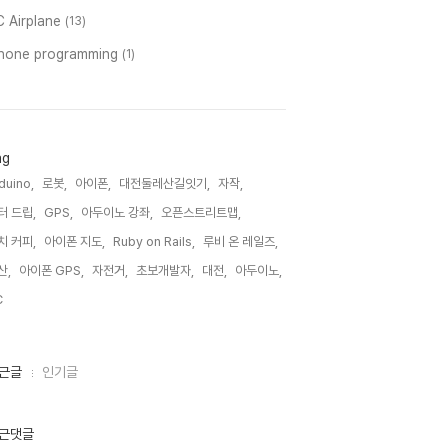
C Airplane
(13)
phone programming
(1)
ag
duino,
로봇,
아이폰,
대전둘레산길잇기,
자작,
터 드립,
GPS,
아두이노 강좌,
오픈스트리트맵,
치 커피,
아이폰 지도,
Ruby on Rails,
루비 온 레일즈,
산,
아이폰 GPS,
자전거,
초보개발자,
대전,
아두이노,
,
근글
인기글
근댓글