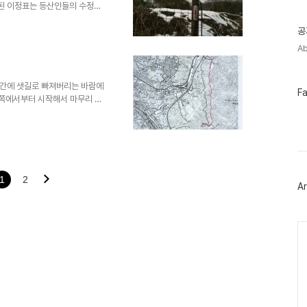
기
된 이정표는 등산인들의 수정건
글
이겠다고 했다. 그래서 그런지
공
에도 그랬지만 더욱 더 건조한 산
는 첫 산행이어서 가슴이 설레었
Ab
p journal이라는 앱은 유료버전을
이폰을 산 제일 큰 이유가 내비
요가 제일 컸다. 등산전용 내..
중간에 샛길로 빠져버리는 바람에
페
F
재쪽에서부터 시작해서 마무리 지
이
 지는 바람에 랜턴을 켜고 혼자
스
북
--; 전체 산행시간은 5시간
트
해가 지기 전에 내려오지 못하게
위
오늘은 지난번 산행때 본 식장산까
터
다. 내려가는 시간을 생각못했던
플
 하늘도 어두워져 버렸다. 다행히
러
1
2
Ar
그
인
Ca