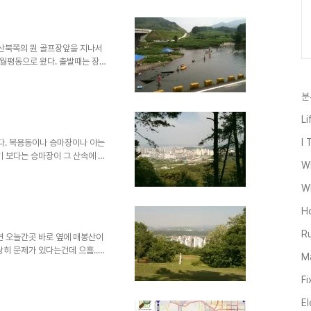
게 아니라 거의 꼭대기까지 올라
 나오는 가장 가느다란 하얀색으
 지도로 볼땐 등고선을 타고 올라
일것으로 생각하고 갔었다. 그러
산북쪽의 뭔 골프장앞을 지나서
월평동으로 왔다. 출발때는 장태
까 대둔산만 다녀올까 고민하면서
으로 가기로 했는데 돌아오는 길
분
 바람에 집에 거의 9시가 다되서
서는 목도 아프고 진도 빠져서
Li
야되서 오래타면 목뒤 바로 아래
모르겠지만 아무튼 다리보다 목이
I 
다. 복용동이나 승마장이나 아는
기 보다는 승마장이 그 산속에 들
W
서 외부에서는 승마장이고 자시고
 산세다. 그 요새속에 복용승마
Wh
 가장 특이한 지형이 아닐 수 없
가보면 별거 없다 --; 영화에 나
H
있다. 어쩌면 승마장은 위장을
Ru
 하기까지? 위장을 너무 자연스럽
면 오늘간곳 바로 옆에 매봉산이
당히 문제가 있다는건데 으흠..하
Ma
매봉산 두 개쯤 있다고 뭔일 생기
리트맵에 만들어 올린 등산로다.
Fi
 다음주 일요일 이후는 볼 수 있다.
El
 올려서 등산로 지도로 만든것