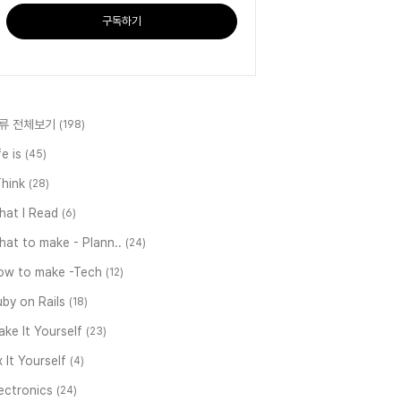
구독하기
류 전체보기
(198)
fe is
(45)
Think
(28)
hat I Read
(6)
at to make - Plann..
(24)
ow to make -Tech
(12)
by on Rails
(18)
ke It Yourself
(23)
x It Yourself
(4)
ectronics
(24)