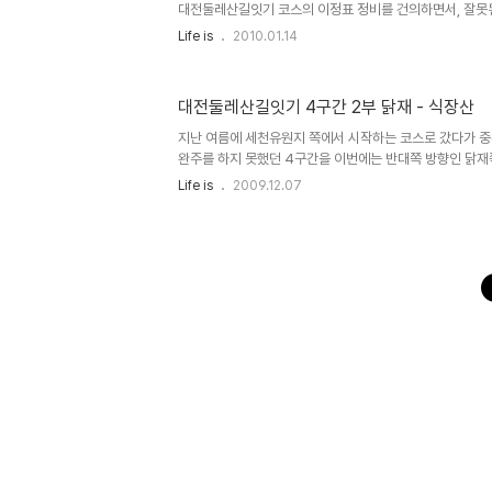
스 하단부를 ..
대전둘레산길잇기 코스의 이정표 정비를 건의하면서, 잘못
의를 받아들여서 고쳐주면 좋겠다고 했더니, 흔쾌히 받아들
Life is
2010.01.14
좀 더 이정표에 신경을 쓰면서 산행을 하게됐다. 그래서 전
행기가 되겠다. 그리고 내겐 무엇보다 아이폰을 가지고 가
다. Motion-X GPS Lite라는 무료 앱을 사용했다. Tri
대전둘레산길잇기 4구간 2부 닭재 - 식장산
사기도 했지만 왠지 인터페이스가 생소해서 손이 안갔다. 아
게이션 용도 였고, 그 중에서도 등산용 내비게이션에 대한 필
지난 여름에 세천유원지 쪽에서 시작하는 코스로 갔다가 
완주를 하지 못했던 4구간을 이번에는 반대쪽 방향인 닭
었다. 그러나 출발시간이 늦어서 식장산 정산부근에서 해가
Life is
2009.12.07
산길을 내려오느라고 쪼금 아주 약간은 긴장되는 산행이었다 
20분 정도 걸렸다. 점심을 먹고 출발했더니 너무 늦어서 
되었다. 지난번 3구간은그래서 아침 먹고 출발했었는데, 
지의 거리만 생각하고 별로 길게 생각하지 않았던게 실수였
것이다. 해는 5시10분 정도 되니까 넘어가 버렸고 잠시 후
정상 부근에..