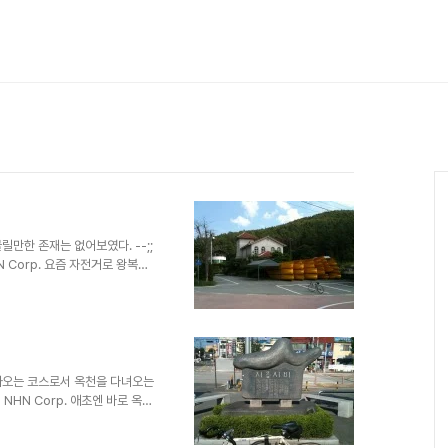
만한 존재는 없어보였다. --;;
HN Corp. 요즘 자전거로 왕복하
 바로 옆의 길로 돌아오는 코스
 나가서 공주를 들러 시계방향으
노면상태도 양호하고 경사도 적어서
오는 길에 결국 펑크가 났다.
겠다. 차량에는 별문제가 안되지
 않으면 비 많이 올때 도..
아오는 코스로서 옥천을 다녀오는
© NHN Corp. 애초엔 바로 옥천
 거쳐 다시 대전으로 오는 코스
 어떤 곳인가 하고 둘러보러 갔