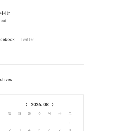
지사항
out
acebook
Twitter
chives
lendar
2026. 08
일
월
화
수
목
금
토
1
2
3
4
5
6
7
8