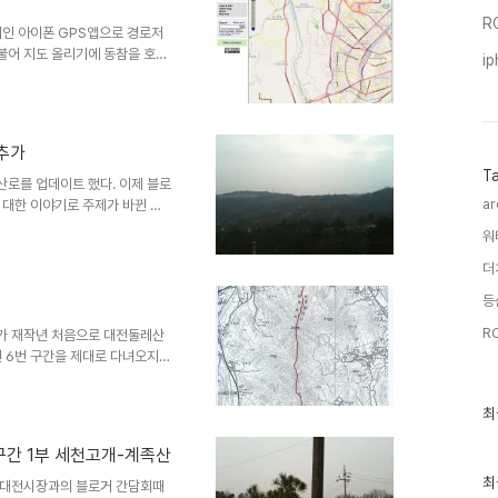
의 산행용 GPS 를 쓸때보다는
R
올라가는 길이다. 지족..
기인 아이폰 GPS앱으로 경로저
불어 지도 올리기에 동참을 호소
i
에만 올려 놓으면 모든 사람들이
요 우로 가세요 이런 말은 안나
^ 오늘의 업데이트는 대전시내에
한 봉우리들중 가장 높은 봉우리
 추가
이 개발이 완료 되면 나름 서울
T
원으로 불리는 도솔산 부근의 녹
등산로를 업데이트 했다. 이제 블로
ar
 대한 이야기로 주제가 바뀐 듯
는 바람에 근처의 나즈막한 뒷동
워
 지난 번에 갔을 때는 막판에 엉
으로 내려오는 바람에 다소 뻘쭘
더
가 나름 남아 있는 곳이라 다시
등
에는 좀 미안하지만, 아무리 작
어디서 나타났는지 모르게 나를
RC
내가 재작년 처음으로 대전둘레산
 6번 구간을 제대로 다녀오지
 시작을 엉뚱한 곳에서 해서 제
경로를 기록하지 못한 구간은 몇
최
최
여기 살다 보면 다들 여러 번 가
근
um대전둘레산길잇기카페에서 다운
글
구간 1부 세천고개-계족산
부 오른쪽에 흔적골산쪽으로 오르
과
인
최
고 지도의 빨간색으로 표시된 코
번 대전시장과의 블로거 간담회때