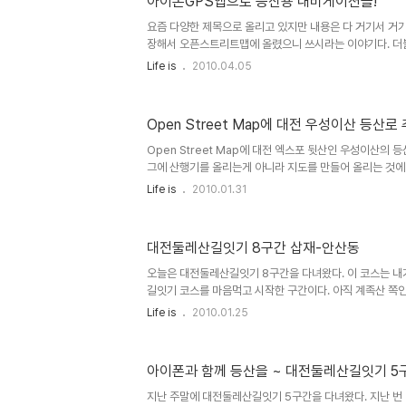
아이폰GPS앱으로 등산용 내비게이션을!
이다. 지도를 다운받지 않고 구글지도처럼 보는 것이니 기존
훨씬 편해진 셈이다. 아래는 지도의 맨위쪽에 있는 진입로로 
요즘 다양한 제목으로 올리고 있지만 내용은 다 거기서 거
장해서 오픈스트리트맵에 올렸으니 쓰시라는 이야기다. 더
하는 글이기도 하다. 등산로를 기록했다가 오픈스트리트맵
Life is
2010.04.05
등산용 내비게이션 지도로 활용이 가능하다. 물론 좌로 가세
온다. 등산로상에 내 위치만 표시되면 충분하지 않은가? ^
떡 하니 자리잡고 있는 도솔산코스이다. 월평공원의 나즈막
Open Street Map에 대전 우성이산 등산로
가 도솔산이다. 예전엔 시 외곽이었겠지만 이제 서남부 지역
의 남산 비슷한 위치에 자리잡게 되는 산이 되겠다. 월평공
Open Street Map에 대전 엑스포 뒷산인 우성이산의 
지는 남북으로 길게..
그에 산행기를 올리는게 아니라 지도를 만들어 올리는 것에
하다. 대전둘레산길잇기 코스를 가기에는 너무 늦게 일어나
Life is
2010.01.31
산이나 가야겠다고 맘먹고, 우성이산을 다시 가보기로 했다.
뚱한 길로 접어 드는 바람에 한전연구소 뒷 마당쯤되는 곳
했던 적이 있었기 때문에 제대로된 등산로 파악에 대한 욕구
대전둘레산길잇기 8구간 삽재-안산동
도전하기로 했다. 도전이라는 단어는 뒷동산 오르면서 쓰기
은 산이라도 일단 길을 잘 못들면 당황스럽기도 하거니와 
오늘은 대전둘레산길잇기 8구간을 다녀왔다. 이 코스는 
옥죄어..
길잇기 코스를 마음먹고 시작한 구간이다. 아직 계족산 쪽인
않았으면서도, 다녀왔던 코스를 또 간것은 지난 번에 갔을때
Life is
2010.01.25
코스를 제대로 못 밟았기 때문이다. 6구간 이전에도 gps
군데 다시 다녀올까 한다. 순서는 그다지 개의치 않고 싶다. 
게 될 산들인데 순서가 아무렴 어떠랴. 아래지도는 Da
아이폰과 함께 등산을 ~ 대전둘레산길잇기 5
받은 코스 지도 이다. 지난 번올랐을 때는 지도 코스 상단
는 바람에 코스에 중간부터 오른꼴이 되어 버렸었다. 그리
지난 주말에 대전둘레산길잇기 5구간을 다녀왔다. 지난 