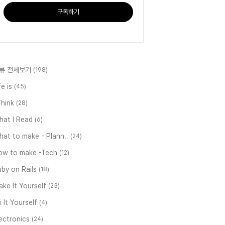
구독하기
류 전체보기
(198)
fe is
(45)
Think
(28)
hat I Read
(6)
at to make - Plann..
(24)
ow to make -Tech
(12)
by on Rails
(18)
ke It Yourself
(23)
x It Yourself
(4)
ectronics
(24)