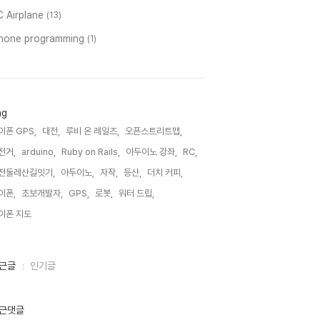
C Airplane
(13)
phone programming
(1)
ag
이폰 GPS,
대전,
루비 온 레일즈,
오픈스트리트맵,
전거,
arduino,
Ruby on Rails,
아두이노 강좌,
RC,
전둘레산길잇기,
아두이노,
자작,
등산,
더치 커피,
이폰,
초보개발자,
GPS,
로봇,
워터 드립,
이폰 지도,
근글
인기글
근댓글