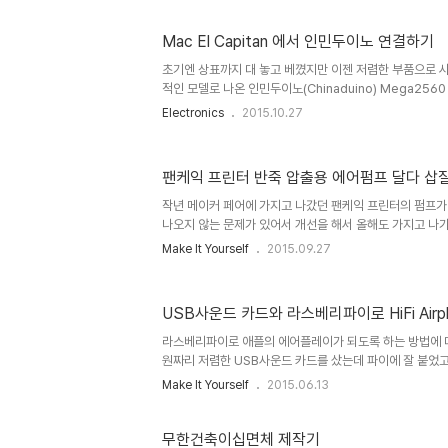
라 오늘이 가기 전에 사용법이라도 간단하게 올려둬야 오늘
조금이라도 더 만져보지 않을까 싶어서 간단하게 쓴다. 워
Mac El Capitan 에서 인민두이노 연결하기
보드로 사용한 RAMP보드에 올린 펌웨어 세팅하기. Ardui
램을 다운받아서 깔고 아래 MarlinPlotter도 다운받아서 연다
초기엔 상표까지 대 놓고 베꼈지만 이젠 저렴한 부품으로 
적인 모델로 나온 인민두이노(Chinaduino) Mega25
비를 적게 쓰길 원해서 싼 걸 찾다가 알리익스프레스에서 M
Electronics
2015.10.27
가 클론보드를 사게되는 바람에 이 모든 일(?)이 벌어지게 
어야 할 일이었다고 본다. 애플에서 엘 캐피탄으로 업그레
긴 것이 하나 있는데 루트리스 모드가 그것이다. 사실 퍼미
팬케익 프린터 반죽 압출용 에어펌프 달다 삽
시스템 관련 화일의 퍼미션이 왜 바뀌지? 못 바꾸게 하면 안
통 관리자 아이디로 작업을 하고 그렇다면 당근 시스템 화일도 
작년 메이커 페어에 가지고 나갔던 팬케익 프린터의 펌프가
나오지 않는 문제가 있어서 개선을 해서 올해도 가지고 나
모든 일이 시작되었다. 핑크색으로 된 것이 페리스탈틱펌프다
Make It Yourself
2015.09.27
케익을 보라! 작년에 쓴 펌프는 페리스탈틱 펌프라는 묘한 
눌러 짜주는 방식이다.롤러게 세개 달린 휠에 실리콘 튜브를
러가 튜브를 눌러 줄 수 있도록 만들어진 구조인데, 구조상
USB사운드 카드와 라스베리파이로 HiFi Airp
익 반죽이 없기 때문에 펌프가 한 바퀴 돌 때마다 토출되는
진다. 그래서 팬케익 프린터를 처음 만든 사람도 쓴다는 압
라스베리파이로 애플의 에어플레이가 되도록 하는 방법에 
식을 ..
원짜리 저렴한 USB사운드 카드를 샀는데 파이에 잘 붙었고 음질도 
audio-via-airplay-on-raspberry-pi/위 사이트
Make It Yourself
2015.06.13
않았음.시간이 걸리더라도 apt-get update 와 upgrade
raspberry.blogspot.de/2012/08/shairport-r
다..
무한건축이십면체 제작기