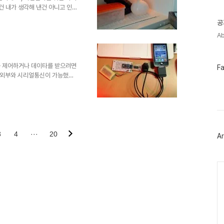
기
건 내가 생각해 낸건 아니고 인
글
 감명받아 바로 만들어봤다. 먼
공
어서 얼려야하는건 아니지만 얼음
Ab
 되겠다. 그리고 스티로폼박스와
 준비한다. 스티로폼박스는 베스
 걸 썼다. 쿨링팬은 고장난 컴
도 각종 전자기기에 딸려오는것 중
를 제어하거나 데이타를 받으려면
페
F
이
 외부와 시리얼통신이 가능했었
스
30핀 커넥터에 연결해서 쓸수 있는
북
손쉽게 외부기기를 아이폰과 시
트
이블은 출시된지 좀 됐고 나도 산
위
가 며칠전에서야 연결해봤다. 늦
터
플
핀 커넥터라서 아두이노 같은 마이
러
는 보드가 별도로 필요하다는 것
3
4
···
20
Ar
그
인
Ca