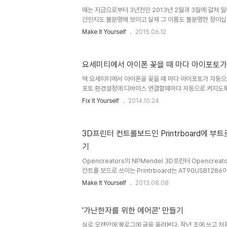
때는 지금으로부터 3년전인 2013년 2월과 3월에 걸쳐 일
건인지도 불분명해 보이고 실제 그 이름도 불분명한 정이십
십면체( 내 아이폰 사진첩엔 무한건축이십면체라 써 있고
Make It Yourself
2015.06.12
morphIcosahedron임)를 만들었던 이야기를 써보려 
째 하면서 손도 대지 않고 있었는데, 방금 점심 먹고 지인
급 써야겠다는 생각이 들었다. 일단 말로 설명하기 전에 사진
요세미티에서 아이폰 꽂을 때 마다 아이포토가
럼 생겼다. 일단 오늘은 여기까지
맥 요세미티에서 아이폰을 꽂을 때 마다 아이포토가 자동으
포토 환경설정에 디바이스 연결할때마다 자동으로 켜지도
로 켜진다.결론은, 이미지 캡처라는 프로그램에서도 자동으
Fix It Yourself
2014.10.24
된다. 맥 5년 쓰는동안 이미지 캡처라는 프로그램 처음 켜 보는
https://discussions.apple.com/thread/6605115 -
3D프린터 컨트롤보드인 Printrboard에 
기
Opencreators의 NPMendel 3D프린터 Opencrea
컨트롤 보드로 쓰이는 Printrboard는 AT90USB128
보드이지만 부트로더 업로드나 프로그램 업로드가 간단하지 않다
Make It Yourself
2013.08.08
이 그 방법을 써 놨는데 이 페이지 중간에 나오는 at90USB1
아 쓰면 나중에 아두이노 스케치가 컴파일이 안되는 문제가
이노에 새 호환 칩을 추가 할 때 arduino/hardware
'가난한자를 위한 에어콘' 만들기
토리내에 추가되는 보드 설정화일이 들어 있다. teensydui
실로 오랜만에 불로그에 글을 올려본다. 작년 초에 쓰고 처음