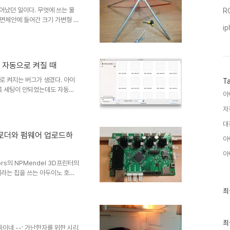
어났던 일이다. 무엇에 쓰는 물
R
면체안에 들어간 크기 가변형 이
i
 컴퓨터 프로젝트 디렉토리명은
한다. 써야지 써야지 생각만 몇 년
에게 그 이야기를 풀어 놓다보니
 먼저 보자. 그것은 위 사진 처
 자동으로 켜질 때
로 켜지는 버그가 생겼다. 아이
T
록 세팅이 안되었는데도 자동으
아
로 안켜지게 세팅을 해야 해결이
 듯 생소함 --;; 관련글:
자
-;
대
부트로더와 펌웨어 업로드하
아
아
tors의 NPMendel 3D프린터의
6이라는 칩을 쓰는 아두이노 호환
. Lincomatic이란 사람
최
최
286txt.zip 화일은 그대로 받
근
 있다. 그 압축화일안에는 아두
글
 디렉토리나 아두이노 프로그램 디렉
과
no를 설치하면 teensy의 코
인
최
이네 --; 가난한자를 위한 시리