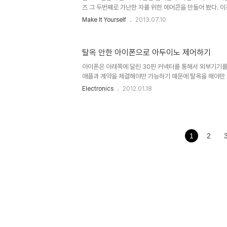
어가 프로그램 패키지 디렉토리 내에 설치되기..
즈 그 두번째로 가난한 자를 위한 에어콘을 만들어 봤다. 이
터넷을 돌아다니다 보게된 건데 그 심플함과 효용성에 깊이
Make It Yourself
2013.07.10
저 아래와 같이 얼음을 얼린다. 물론 저렇게 풍선에 꼭 넣
의 표면적을 최소화하여 사용시간을 늘려보려는 나의 꼼수
컴퓨터용 쿨링팬 그리고 쿨링팬에 전기를 공급할 어댑터를
탈옥 안한 아이폰으로 아두이노 제어하기
킨라빈스 아이스크림케익 박스를 버리지 않고 고이 모셔뒀던
퓨터에서 뜯어 둔 걸 쓰면 좋다. 없으면 사등가--; 어댑터
아이폰은 아래쪽에 달린 30핀 커넥터를 통해서 외부기기
에 안쓰는거..
애플과 계약을 체결해야만 가능하기 때문에 탈옥을 해야만
다. 그러나 작년에 RedPark라는 회사에서 iOS기기용 
Electronics
2012.01.18
시리얼케이블을 출시해서 이제는 그 시리얼케이블만 사면 
리얼포트를 통해 연결할 수 있게 되었다. 사실 이 시리얼케
지가 반년은 훨씬 넘었으나 사 놓기만 하고 그간 방치하다
어진데 일조한 이유가 이 케이블의 한쪽끝이 RS-232 9
크로 컨트롤러와 연결하려면 TTL레벨로 전압을 변환해주
1
2
이다. RS-232..