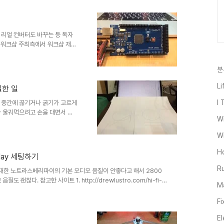
 만들고 간 학생들이 집에 가서
크샵에서 완성한 플로터 컨트롤
no.cc에 가서 아두이노 프로그
. 보드는 Arduino Me..
시리얼 컨버터도 바꾸는 등 독자
60 워크샵 주최측에서 워크샵 재료
ega2560이라는 아두이노 메
되었다. 그러나 어차피 한번은 겪
분
이드를 하면서 중요한 변화가 생
션 복구라는 항목이 있는 걸 보고
Li
질한 일
되나? 하는 의문이 있었는데, 보
바꿀 수 있는 거였다. ..
I 
 중간에 끊기거나 굵기가 고르게
가 울궈먹으려고 손을 대면서 이
W
. 옆에 산처럼 쌓인 고뇌의 팬
이름의 펌프인데, 튜브를 롤러로
Wh
 감고 바깥에 케이싱을 둘러 롤
 롤러가 누르고 있던 부분엔 팬케
H
lay 세팅하기
 반죽이 세 번씩 끊기거나 가늘어
Ru
축공기를 반죽통에 밀어 넣는 방
대한 노트라스베리파이의 기본 오디오 음질이 안좋다고 해서 2800
괜찮다. 참고한 사이트 1. http://drewlustro.com/hi-fi-
Ma
대로 하면 사운드 카드 세팅 까지는 잘 됐으나 shairport가 잘 구동 되지
는 필히 하고 넘어가야 한다는 교훈을 얻음. 2. http://pi-
Fi
aspberry-pi.html 위 사이트에 avahi-daemon 관련 내용이 중요함.
El