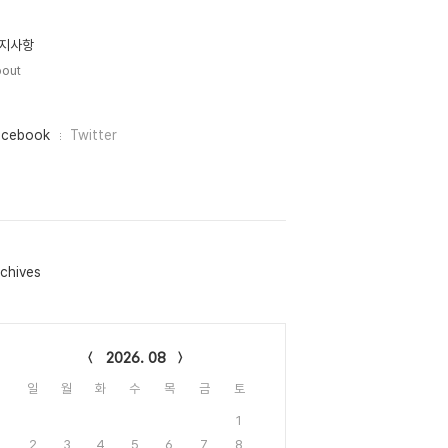
지사항
out
acebook
Twitter
chives
lendar
2026. 08
일
월
화
수
목
금
토
1
2
3
4
5
6
7
8