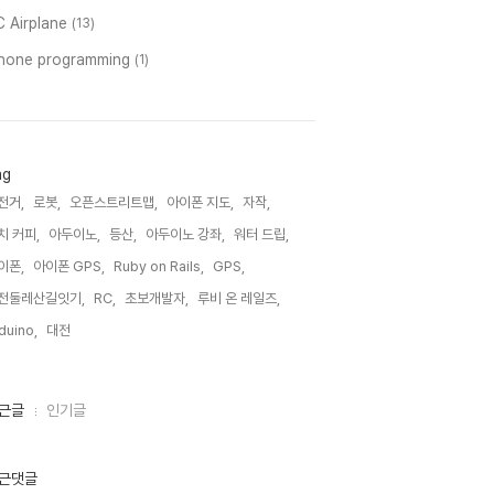
C Airplane
(13)
phone programming
(1)
ag
전거,
로봇,
오픈스트리트맵,
아이폰 지도,
자작,
치 커피,
아두이노,
등산,
아두이노 강좌,
워터 드립,
이폰,
아이폰 GPS,
Ruby on Rails,
GPS,
전둘레산길잇기,
RC,
초보개발자,
루비 온 레일즈,
duino,
대전,
근글
인기글
근댓글