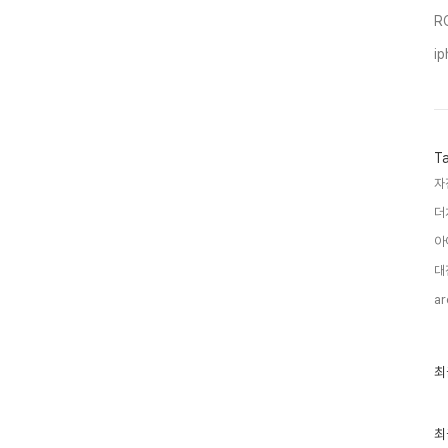
R
i
T
자
더
아
대
ar
최
최
근
글
과
인
최