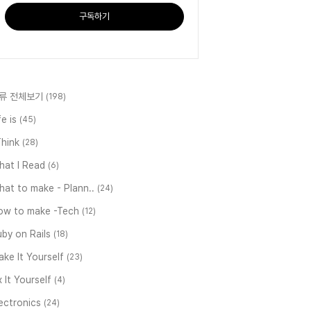
구독하기
류 전체보기
(198)
fe is
(45)
Think
(28)
hat I Read
(6)
at to make - Plann..
(24)
ow to make -Tech
(12)
by on Rails
(18)
ke It Yourself
(23)
x It Yourself
(4)
ectronics
(24)