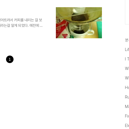
아들이지 몰라서 그쪽엔 올리지
길래 나도 올렸다^^) 이미 자
들을 끌어 들이는 효과가 있기 때
고 내심 자부해본다. 어제 만든
떨어트려서 커피를 내리는 걸 보
라는걸 알게 되었다. 예전에 항
피를 만들어 먹기 위해서 만들었
리는 커피가 오래걸려서 그렇지
분
각은 있었으나 마땅한 장비를 찾
ffemuseo라는 커피관련 쇼핑몰
Li
 메이커들을 팔고 있는걸 보게되
본 브랜드의 34,000원짜리도
I 
1
W
Wh
H
Ru
Ma
Fi
El