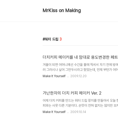
MrKiss on Making
워터 드립
3
더치커피 메이커를 내 맘대로 용도변경한 페
겨울이 되면 어머니께선 수건을 물에 적셔서 자기 전에 방에
러 그러시나 싶어 그만두시라고 했었는데, 언제 부턴가 어머
내가 나이가 들어서 그런지 원래 그랬는지 모르지만 수건을 
Make It Yourself
2009.12.20
침에 목이 매우 메말라 컬컬해진 상태로 일어나게 된다. 그
널고 잔다. 아침부터 목 컬컬하다고 막걸리를 마실 수는 없잖
런걸 매일 하려니 슬슬 꽤가 나기 시작한다. 뭔가 만들어야
가난한자의 더치 커피 메이커 Ver. 2
의 아버지라는 말이 맞다. 사실 전부터 고민해오던 것인긴 
오르지 않았었다. 수건을 물통에 아래만 잠기게 걸어 둔다
어제 더치 커피를 만드는 워터 드립 장치를 만들어서 오늘 
한데..
피와는 사뭇 다른 기분이다. 쓴맛이 전혀 없지는 않지만 
덜하고 향이 좀 신선하다고 해야되나? 아무튼 전에 느껴보지
Make It Yourself
2009.10.14
이란건 말로 설명해야 별 의미가 없다. 뽑아서 마셔보시라.