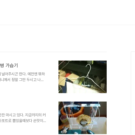
트병 가습기
 널어주시곤 한다. 예전엔 뭐하
니께서 정말 그만 두시고 나자,
적셔 널지 않고 자면 다음날 아
래서 요즘엔 내가 수건을 적셔서
은가? 그러나, 게으른 내가 그
할 때가 온것이다. 게으름은 발명
한데 마땅히 깔끔한 해결책이 떠
거나 하면 며칠동안 갈것 같기도
한잔 마시고 있다. 지금까지의 커
모카포트로 뽑았을때보다 쓴맛이
 못한 깊은 맛이 느껴진다. 맛
 싸고 쉽게 만드는 법을 나름대로