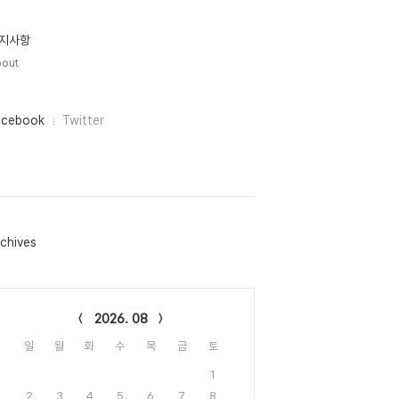
지사항
out
acebook
Twitter
chives
lendar
2026. 08
일
월
화
수
목
금
토
1
2
3
4
5
6
7
8