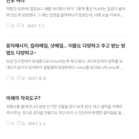
만도 하다
글 내용
며칠전 SERI에 얼핏보니 애플 아이폰이 뭐가 그렇게 좋은거냐라는 질문이 올라
와 있는게 보였었다. 그 때는 답변을 쓸까하다가 말았는데, 어제 오늘 미국에서
판매가 개시되면서 판매점앞에 모 시장까지 근무시간에도 줄을서서 아이폰을
0
1
2007. 7. 1.
사려고 했었다는 둥 난리가 난 걸 보니 다시 한번 아이폰이 왜 그리 난리인지 묻
던 질문이 생각났다. 나도 가만히 생각을 해 봤다. 어떤 요인이 그렇게 사람들을
흥분하게 하는지 말이다. 뭔가를 사려고 가게앞에 줄을 선다는 건 미국에서나
문자메시지, 칼라메일, 샷메일... 이름도 다양하고 주고 받는 방
일어나는 특별한 상황 같기도 하지만, 그건 제쳐 놓고라도 그냥 스티브 잡스의
키노트 장면만을 보고 나도 쏙 빠졌다고나 할까? 일단, 그래픽 인터페이스의 화
법도 다양하고~
글 내용
려함을 뽑지 않을 수 없다. 화려하다는 말로는 표현이 좀 부족한 듯 한다. 좀 구
방금 친구한테서 휴대폰으로 mms라는게 하나 왔다. 네이트온에서 문자를 보
체적으로 들어가자..
내다가 길이가 길어져서 얼떨결에 보낸듯하다. mms를 보다보니까 sms와 m
ms 인터페이스가 분리되서 생기는 불편한점에 대해 그냥 넘어갈 수가 없어서
0
0
2007. 8. 8.
블로그를 통해서나마 분풀이를 해보고자 한다. 물론 만드신 분들은 악의는 없었
겠지만, 사용하는 입장에서는 욕이 절로 나오는 것이 쓰기 불편한 제품을 사용
할 때 사용자의 반응 되겠다. 두 가지 문자메시지 방식이 시기를 달리해서 출시
미래의 작곡도구?
되었기 때문에 이꼴로 된건 알지만 그게 그래야만 하는 이유는 아니라고 본다.
글 내용
기술적으로 절대 두가지 메일을 통합할수 없기 때문에 이렇게 되었을까? 그건
유튜브를 돌아다니다 보면 신기한 것들을 많이 보게 된다. 레고 블럭을 카메라
아니다. 문자메시지시스템을 이 꼴로 당시에 만들던 담당자 개인의 당시의 능력
에 비추는 것으로 음악을 만들기도 하고 터치 스크린위에 투명한 블럭들을 올려
은 안되었을 수 있으나 이동통신사나..
놓고 돌리는 것 만으로 음악..이라고하긴 좀 그렇고 리듬을 만들어내기도 한다.
0
0
2007. 2. 2.
위 장치는 스페인 바르셀로나의 모 대학의 팀(http://mtg.upf.edu/reactabl
e/)이 만들었다는데 얼마전 본 어도비의 멀티터치 인터페이스 시연에 이어 미래
의 인터페이스를 엿 볼 수 있는 좋은 사례가 아닌가 싶다. 위 비디오가 있는 유튜