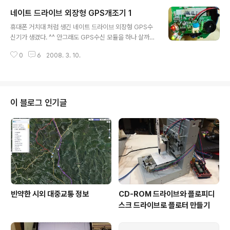
에이터로 써먹을 방법이 없을까 고민중입니다. 아래는 아르뒤노 소스입니다. 거
네이트 드라이브 외장형 GPS개조기 1
기선 프로그램을 스케치라고 부르더군요 http://www.arduino.cc/en/Refer
글 내용
ence/Stepper?from=Tutorial.Stepper 여기서 받은 거구요. 아르뒤노에
휴대폰 거치대 처럼 생긴 네이트 드라이브 외장형 GPS수
포함되어 있는 스텝퍼 라이브러리를 쓰니까 아래처럼 아주 간단하게 구현이 ..
신기가 생겼다. ^^ 안그래도 GPS수신 모듈을 하나 살까하
는 중이었는데 마침 잘 됐다. 모델명은 NDK-300P 이다.
0
6
2008. 3. 10.
인터넷을 뒤져보니 역시나 개조기가 올라 있었다. 네이버
카페보다는 www.pc4car.com 이라는 독립 동호회에 훌
륭한 자료가 있었다. 심지어 락 걸린 버전을 해킹하는 프로
그램까지 있다. 내가 구한 것은 다행히 구버전이라 해킹 프
로그램은 필요없다. 이정도면 외국의 해킹 사례를 보며 부
이 블로그 인기글
러워만 할 필요가 없겠다 싶다. 우리에게도 이런 훌륭한 해
킹 문화 우리말로는 개조문화가 되려나? 아무튼 이런 좋은
문화가 알게모르게 번창하고 있다는 것이 자랑스럽다. 다
만 그런 자작 개조가 각 분야 별로 각개전투를 하고 있다는
것이 좀 아쉽다. 내가..
빈약한 시외 대중교통 정보
CD-ROM 드라이브와 플로피디
스크 드라이브로 플로터 만들기