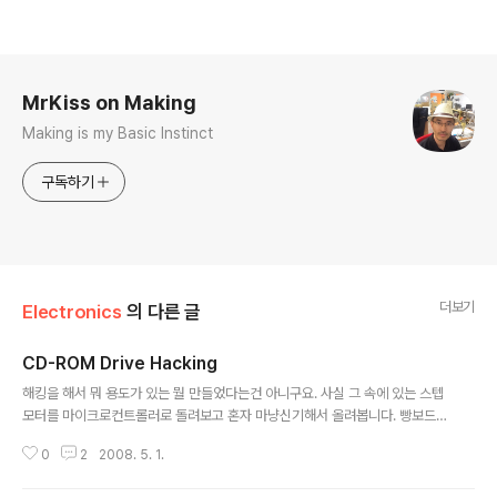
로그 정보
MrKiss on Making
Making is my Basic Instinct
구독하기
더보기
Electronics
의 다른 글
CD-ROM Drive Hacking
글 내용
해킹을 해서 뭐 용도가 있는 뭘 만들었다는건 아니구요. 사실 그 속에 있는 스텝
모터를 마이크로컨트롤러로 돌려보고 혼자 마냥신기해서 올려봅니다. 빵보드의
오른쪽 반은 안쓰는겁니다. 뽑기 귀찮아서 그냥 둔거구요. 쓰는부분은 아르뒤노
0
2
2008. 5. 1.
클론 보드와 L293b모터 드라이버입니다. 저항식 포텐쇼미터를 아날로그 포트
에 물려서 돌린만큼 스텝모터가 돌아가도록 했죠. 저 직선 운동을 로봇의 액츄