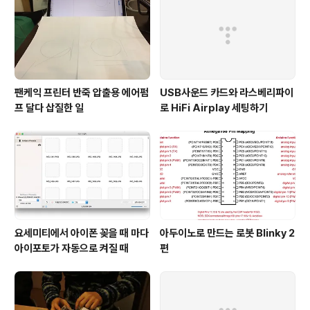
팬케익 프린터 반죽 압출용 에어펌
USB사운드 카드와 라스베리파이
프 달다 삽질한 일
로 HiFi Airplay 세팅하기
요세미티에서 아이폰 꽂을 때 마다
아두이노로 만드는 로봇 Blinky 2
아이포토가 자동으로 켜질 때
편