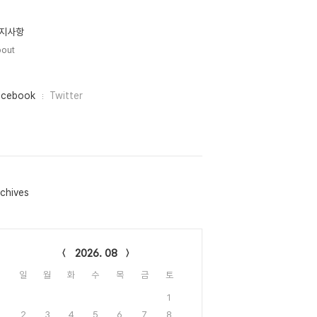
지사항
out
acebook
Twitter
chives
lendar
2026. 08
일
월
화
수
목
금
토
1
2
3
4
5
6
7
8