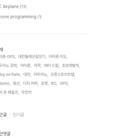
C Airplane
(13)
phone programming
(1)
ag
이폰 GPS,
대전둘레산길잇기,
아이폰 지도,
두이노 강좌,
아이폰,
자작,
워터 드립,
초보개발자,
by on Rails,
대전,
아두이노,
오픈스트리트맵,
duino,
등산,
더치 커피,
로봇,
RC,
GPS,
비 온 레일즈,
자전거,
근글
인기글
근댓글