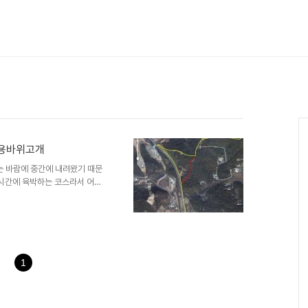
기고개 - 용바위고개
는 바람에 중간에 내려왔기 때문
8시간에 육박하는 코스라서 어제
문하나로 주행성으로 바뀌기는 힘
지도상에서 등산로 입구를 찾는 것
서 다음지도에는 연구소가 숲으
No! 모자이크를 뜻함)인 구
위 지도의 노란길이 101번 버스
는 곳을 지나 국방연구소 철조
1