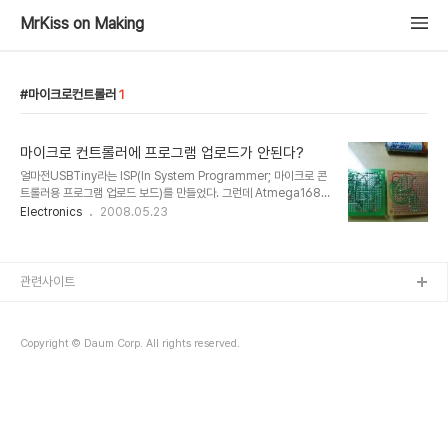
MrKiss on Making
마이크로컨트롤러
1
마이크로 컨트롤러에 프로그램 업로드가 안된다?
얼마전USBTiny라는 ISP(In System Programmer; 마이크로 콘
트롤러용 프로그램 업로드 보드)를 만들었다. 그런데 Atmega168
은 프로그램 업로드가 잘되는데 Attiny2313은 안되는 것이다. 내가
Electronics
2008.05.23
가진 두개의 Attiny2313 중에 하나는 USBTinyISP를 만드는데 썼
고 나머지 하나가 안되는 것이다. 두 2313에는 USBTiny용 프로그
램을 넣어놨었다. 그건MiniPOV의 회로를 이용한 DASA 프로그래머
를 이용해서 업로드 했었다. 그때도 처음에 프로그램을 넣을때는 잘 되
관련사이트
더니 그 이후 부터는 안되는 기이한 현상이 있었다. 그래서 당시에도
한번 프로그램을 올리면 그 다음에는 안되는 뭔가가 있는가? 하는 의
구심만 가진채 서랍에 쳐박아 두었었다. 그런데 어제 인터넷 어디선가
Copyright © Daum Corp. All rights reserved.
외..