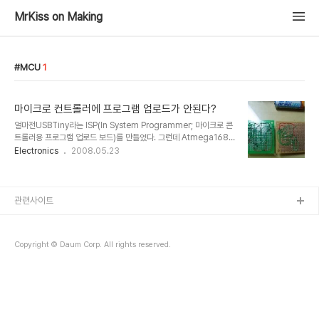
MrKiss on Making
MCU
1
마이크로 컨트롤러에 프로그램 업로드가 안된다?
얼마전USBTiny라는 ISP(In System Programmer; 마이크로 콘
트롤러용 프로그램 업로드 보드)를 만들었다. 그런데 Atmega168
은 프로그램 업로드가 잘되는데 Attiny2313은 안되는 것이다. 내가
Electronics
2008.05.23
가진 두개의 Attiny2313 중에 하나는 USBTinyISP를 만드는데 썼
고 나머지 하나가 안되는 것이다. 두 2313에는 USBTiny용 프로그
램을 넣어놨었다. 그건MiniPOV의 회로를 이용한 DASA 프로그래머
를 이용해서 업로드 했었다. 그때도 처음에 프로그램을 넣을때는 잘 되
관련사이트
더니 그 이후 부터는 안되는 기이한 현상이 있었다. 그래서 당시에도
한번 프로그램을 올리면 그 다음에는 안되는 뭔가가 있는가? 하는 의
구심만 가진채 서랍에 쳐박아 두었었다. 그런데 어제 인터넷 어디선가
Copyright © Daum Corp. All rights reserved.
외..