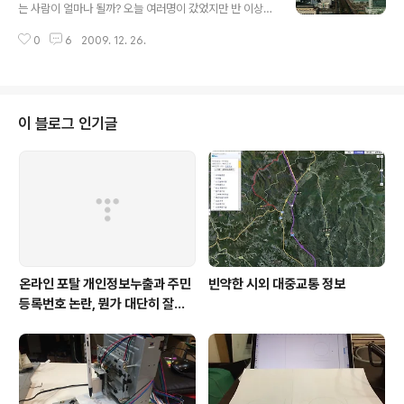
X GPS Lite라는 무료 앱을 사용했다. Trip journal이라
는 사람이 얼마나 될까? 오늘 여러명이 갔었지만 반 이상이
는 앱은 유료버전을 사기도 했지만 왠지 인터페이스가 생
모르는 사람들이었다. 나도 물론 몰랐다. 예전에 얼핏 그 위
소해서 손이 안갔다. 아이폰을 산 제일 큰 이유가 내비게이
0
6
2009. 12. 26.
에서 무엇인가를 한다는 이야기를 듣긴 했었지만 그다지
션 용도 였고, 그 중에서도 등산용 내비게이션에 대한 필요
관심을 안가졌었기에 금새 잊혀졌다. 아무튼 오늘 올라보
가 제일 컸다. 등산전용 내..
니 일단 경치가 너무 좋다. 인테리어가 일반 스카이라운지
급 카페와는 차이가 나지만 음료는 대전시내 '비'유명 브랜
드 커피전문점의 테이크아웃 가격이다. 그러나 대전시청2
이 블로그 인기글
0층 카페는 앉아서 먹어도 그 가격이라는거 거기에 전망도
멋지다는 거, 거기에 독립된 방도 두개 있어서 모임을 하기
에도 딱 좋다. 벽에 유리판도 붙여놨고 주변이 온통 유리라
서 화이트보드용 마카펜으로 벽 어디나 글을 쓸 수도 있다.
방 두개는 유사시에는 터서 큰 하..
온라인 포탈 개인정보누출과 주민
빈약한 시외 대중교통 정보
등록번호 논란, 뭔가 대단히 잘못
되어 있다.