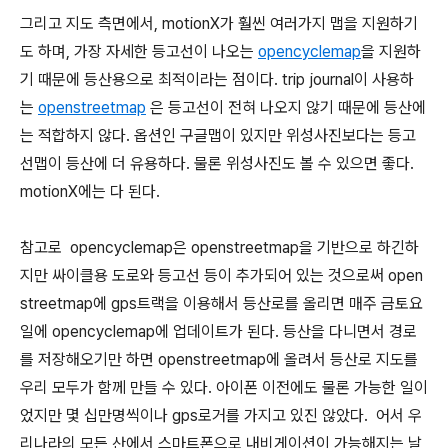
그리고 지도 측면에서, motionX가 훨씬 여러가지 맵을 지원하기
도 하며, 가장 자세한 등고선이 나오는
opencyclemap
을 지원하
기 때문에 등산용으로 최적이라는 점이다. trip journal이 사용하
는
openstreetmap
은 등고선이 전혀 나오지 않기 때문에 등산에
는 적합하지 않다. 옵션인 구글맵이 있지만 위성사진보다는 등고
선맵이 등산에 더 유용하다. 물론 위성사진도 볼 수 있으면 좋다.
motionX에는 다 된다.
참고로 opencyclemap은 openstreetmap을 기반으로 하긴하
지만 싸이클용 도로와 등고선 등이 추가되어 있는 것으로써 open
streetmap에 gps트랙을 이용해서 등산로를 올리면 매주 금토요
일에 opencyclemap에 업데이트가 된다. 등산을 다니면서 경로
를 저장해오기만 하면 openstreetmap에 올려서 등산로 지도를
우리 모두가 함께 만들 수 있다. 아이폰 이전에도 물론 가능한 일이
었지만 몇 십만명씩이나 gps로거를 가지고 있진 않았다. 어서 우
리나라의 모든 산에서 스마트폰으로 내비게이션이 가능해지는 날