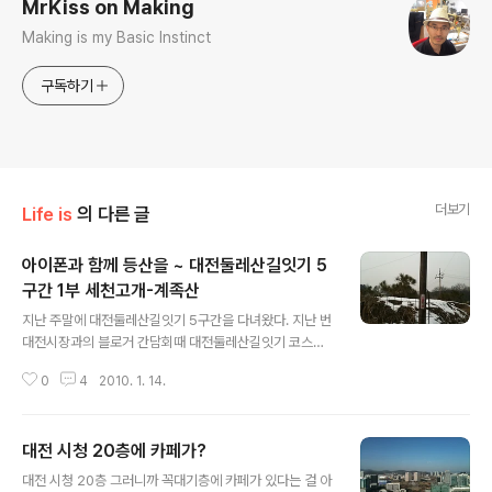
MrKiss on Making
Making is my Basic Instinct
구독하기
더보기
Life is
의 다른 글
아이폰과 함께 등산을 ~ 대전둘레산길잇기 5
구간 1부 세천고개-계족산
글 내용
지난 주말에 대전둘레산길잇기 5구간을 다녀왔다. 지난 번
대전시장과의 블로거 간담회때 대전둘레산길잇기 코스의
이정표 정비를 건의하면서, 잘못된 이정표는 등산인들의
0
4
2010. 1. 14.
수정건의를 받아들여서 고쳐주면 좋겠다고 했더니, 흔쾌히
받아들이겠다고 했다. 그래서 그런지 좀 더 이정표에 신경
을 쓰면서 산행을 하게됐다. 그래서 전에도 그랬지만 더욱
대전 시청 20층에 카페가?
더 건조한 산행기가 되겠다. 그리고 내겐 무엇보다 아이폰
글 내용
을 가지고 가는 첫 산행이어서 가슴이 설레었다. Motion-
대전 시청 20층 그러니까 꼭대기층에 카페가 있다는 걸 아