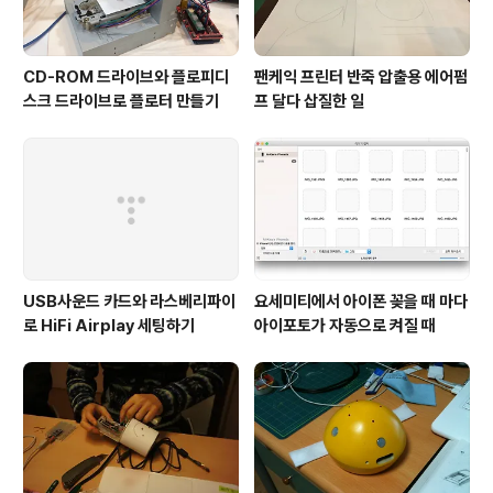
CD-ROM 드라이브와 플로피디
팬케익 프린터 반죽 압출용 에어펌
스크 드라이브로 플로터 만들기
프 달다 삽질한 일
USB사운드 카드와 라스베리파이
요세미티에서 아이폰 꽂을 때 마다
로 HiFi Airplay 세팅하기
아이포토가 자동으로 켜질 때