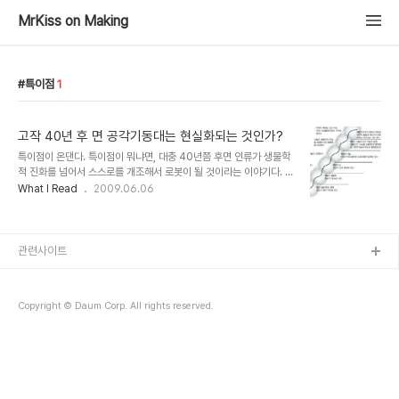
MrKiss on Making
특이점
1
고작 40년 후 면 공각기동대는 현실화되는 것인가?
특이점이 온댄다. 특이점이 뭐냐면, 대충 40년쯤 후면 인류가 생물학
적 진화를 넘어서 스스로를 개조해서 로봇이 될 것이라는 이야기다. 예
전에 영창악기가 사버린 미국의 커즈와일이란 신디사이저회사가 있었
What I Read
2009.06.06
다. 그때도 얼핏 그 회사 창업자가 천재 발명가라는 이야길 듣긴 했으
나 나중에 보니여러가지 기술과 미래에 관한 책도 쓰는 나름 유명한 사
람이었다. CCD와 문자인식프로그램 등을 발명했다고 한다. 딘 카멘
과 더불어 발명가로써 사업에도 성공한 사람으로써 내가 개인적으로
관련사이트
참 부러워하는 유형이다. 그가 레이 커즈와일이고 그 사람이 5년전에
쓴책이 특이점이 온다(The Singularity is Near)이다. 얼마전 도서
관에 갔다가 발견하고 냉큼 집어왔다. 오래전부터 보려고 벼러 오던 책
Copyright © Daum Corp. All rights reserved.
이었다. 근데 두께가 장난 아..