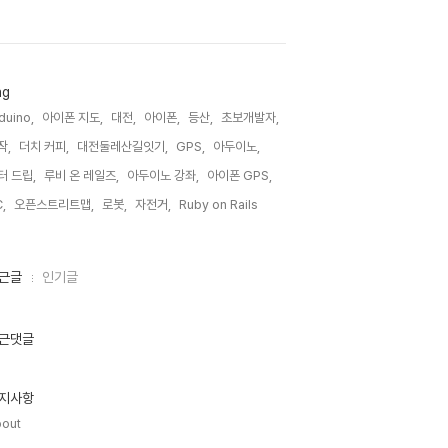
ag
duino,
아이폰 지도,
대전,
아이폰,
등산,
초보개발자,
작,
더치 커피,
대전둘레산길잇기,
GPS,
아두이노,
터 드립,
루비 온 레일즈,
아두이노 강좌,
아이폰 GPS,
,
오픈스트리트맵,
로봇,
자전거,
Ruby on Rails,
근글
인기글
근댓글
지사항
out