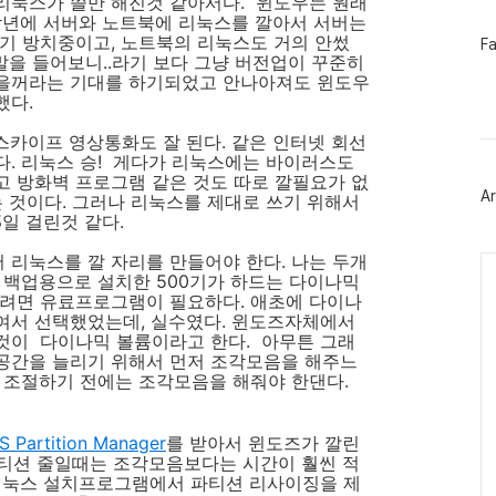
리눅스가 쓸만 해진것 같아서다. 윈도우는 원래
작년에 서버와 노트북에 리눅스를 깔아서 서버는
기 방치중이고, 노트북의 리눅스도 거의 안썼
페
F
이
말을 들어보니..라기 보다 그냥 버전업이 꾸준히
스
을꺼라는 기대를 하기되었고 안나아져도 윈도우
북
했다.
트
위
, 스카이프 영상통화도 잘 된다. 같은 인터넷 회선
터
다. 리눅스 승! 게다가 리눅스에는 바이러스도
플
고 방화벽 프로그램 같은 것도 따로 깔필요가 없
러
Ar
는 것이다. 그러나 리눅스를 제대로 쓰기 위해서
그
인
3일 걸린것 같다.
리눅스를 깔 자리를 만들어야 한다. 나는 두개
Ca
 백업용으로 설치한 500기가 하드는 다이나믹
하려면 유료프로그램이 필요하다. 애초에 다이나
여서 선택했었는데, 실수였다. 윈도즈자체에서
한것이 다이나믹 볼륨이라고 한다. 아무튼 그래
빈공간을 늘리기 위해서 먼저 조각모음을 해주느
 조절하기 전에는 조각모음을 해줘야 한댄다.
 Partition Manager
를 받아서 윈도즈가 깔린
파티션 줄일때는 조각모음보다는 시간이 훨씬 적
 리눅스 설치프로그램에서 파티션 리사이징을 제