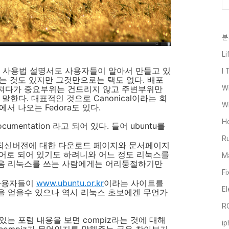
분
Li
사용법 설명서도 사용자들이 알아서 만들고 있
I 
는 것도 있지만 그것만으로는 택도 없다. 배포
져다가 중요부위는 건드리지 않고 주변부위만
W
말한다. 대표적인 것으로 Canonical이라는 회
Wh
t에서 나오는 Fedora도 있다.
H
mentation 라고 되어 있다. 들어 ubuntu를
Ru
 최신버전에 대한 다운로드 페이지와 문서페이지
 영어로 되어 있기도 하려니와 어느 정도 리눅스를
Ma
음 리눅스를 쓰는 사람에게는 어리둥절하기만
Fi
u사용자들이
www.ubuntu.or.kr
이라는 사이트를
El
을 얻을수 있으나 역시 리눅스 초보에겐 무언가
R
는 포럼 내용을 보면 compiz라는 것에 대해
i