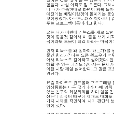
말하는 것을 많이 볼 수 있는데, 정작
힘들다. 사실 아직도 잘 모른다. 그래
니 내가 추측한대로 화면이 휘휙 돌아
예전에는 베릴이란것이 돌아가는 동영
보여줬었다. 아무튼.. 패스 찾아보니
주는 프로그램이름이라고 한다.
요는 내가 이번에 리눅스를 새로 깔면
것이 좋을것 같아서 이 글을 쓰기 시
금이라도 도움이 되길 바라는 마음이
먼저 리눅스를 왜 깔아야 하는가?를 생
좋긴 한건가? 나는 요즘 윈도우가 너
어서 리눅스로 갈아타고 싶어졌다. 윈
해할 수 없는 에러도 많아지는 문제가
이런 사람 제일 싫어한다. 그 많은 
안난다.
요즘 마이크로 컨트롤러 프로그래밍 툴
영상통화는 마구 끊기다가 아예 멈춰 
있는 친구와 화상회의를 하며 일을 
샀는데 컴퓨터 때문에 제대로 대화도 
가지 사태를 직면하여, 내가 판단해 
단이 섰다.