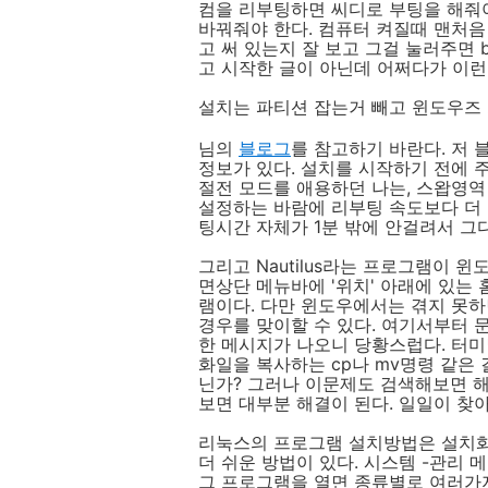
컴을 리부팅하면 씨디로 부팅을 해줘야
바꿔줘야 한다. 컴퓨터 켜질때 맨처음 
고 써 있는지 잘 보고 그걸 눌러주면 b
고 시작한 글이 아닌데 어쩌다가 이런
설치는 파티션 잡는거 빼고 윈도우즈 처
님의
블로그
를 참고하기 바란다. 저
정보가 있다. 설치를 시작하기 전에 
절전 모드를 애용하던 나는, 스왑영역
설정하는 바람에 리부팅 속도보다 더 
팅시간 자체가 1분 밖에 안걸려서 그
그리고 Nautilus라는 프로그램이 
면상단 메뉴바에 '위치' 아래에 있는
램이다. 다만 윈도우에서는 겪지 못
경우를 맞이할 수 있다. 여기서부터 
한 메시지가 나오니 당황스럽다. 터미
화일을 복사하는 cp나 mv명령 같은
닌가? 그러나 이문제도 검색해보면 해
보면 대부분 해결이 된다. 일일이 찾
리눅스의 프로그램 설치방법은 설치화
더 쉬운 방법이 있다. 시스템 -관리
그 프로그램을 열면 종류별로 여러가