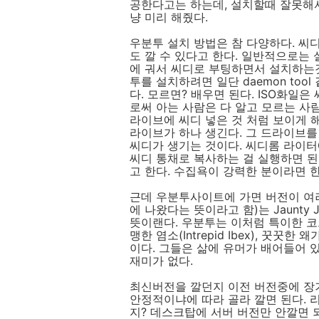
공한다고는 하는데, 설치할때 잘못해서
냥 미리 해줬다.
우분투 설치 방법은 참 다양하다. 씨
도 깔 수 있다고 한다. 일반적으로는
에 궈서 씨디로 부팅하면서 설치하는것
투를 설치하려면 일단 daemon too
다. 모르면? 배우면 된다. ISO화일
로써 아는 사람은 다 알고 모르는 사
라이브에 씨디 넣은 것 처럼 보이게 해주
라이브가 하나 생긴다. 그 드라이브를
씨디가 생기는 것이다. 씨디롬 라이
씨디 통채로 복사하는 걸 실행하면 된
고 한다. 수집욕이 강력한 분이라면 
근데 우분투사이트에 가면 버전이 여러가지
에 나왔다는 뜻이라고 함)는 Jaunty
뜻이랜다. 우분투는 이처럼 특이한 코
맹한 염소(Intrepid Ibex), 꿋꿋한
이다. 그들은 삶에 유머가 배어들어 있
재미가 없다.
최신버전을 깔던지 이전 버전중에 장
안정적이냐에 따라 골라 깔면 된다. 
지? 데스크탑에 서버 버전만 안깔면 