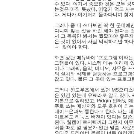
수 있다. 여기서 중요한 것은 모두 
는것은 아직 못봤다. 어떻게 먹고 사
다. 게다가 여기저기 돌아다니며 찾지
그러나 좀 더 쓰다보면 딱 한 군데에
디니며 찾는 짓을 하긴 해야 된다는 
서 그 목록만 봐서는 뭘깔아야 좋은지
은 것이 없어서 사실 막막하기만 하다
나 찾아야 한다.
화면 상단 메뉴바에 '프로그램'이라는
그램들이 있다. 시스템 메뉴 아래에 
이나 그래픽, 음악, 비디오, 사무용
의 설치와 삭제를 담당하는 프로그램이
잡고 있다. 물론 그 곳에 있는 프로그
그러나 윈도우즈에서 쓰던 MS오피스
은 있긴 있는데 유료라로 알고 있다.
기본으로 깔려있고, Pidgin 인터넷 
주로 쓰는 메신저와 모두 호환이 되는
네이트온과도 통한다고 한다. 나는 네
이트온도 리눅스 버전이 있다는 말씀.
된다. 웹캠이 로지텍꺼라 그런지 아무
버를 따로 깔 필요가 없단 말씀. 사운
오디오 드라이버 목록이 너무 여러개