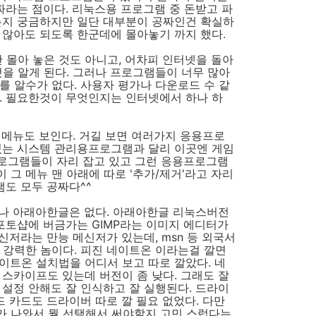
공짜라는 점이다. 리눅스용 프로그램 중 돈받고 파
는지 궁금하지만 일단 대부분이 공짜인건 확실하
 않아도 되도록 한군데에 몰아놓기 까지 했다.
만 몰아 놓은 것도 아니고, 어차피 인터넷을 돌아
것을 알게 된다. 그러나 프로그램들이 너무 많아
를 알수가 없다. 사용자 평가나 다운로드 수 같
. 필요한것이 무엇인지는 인터넷에서 하나 하
 메뉴도 보인다. 거길 보면 여러가지 응용프로
있는 시스템 관리용프로그램과 달리 이곳엔 게임
 프로그램들이 자리 잡고 있고 그런 응용프로그램
 그 메뉴 맨 아래에 따로 '추가/제거'라고 자리
램도 모두 공짜다^^
나 아래아한글은 없다. 아래아한글 리눅스버전
 포토샵에 버금가는 GIMP라는 이미지 에디터가
메신저라는 만능 메신저가 있는데, msn 등 외국서
 강력한 놈이다. 피진 네이트온 이라는걸 깔면
이트온 설치법을 어디서 보고 따로 깔았다. 네
 스카이프도 있는데 버전이 좀 낮다. 그래도 잘
 설정 안해도 잘 인식하고 잘 실행된다. 드라이
드 카드도 드라이버 따로 깔 필요 없었다. 다만
가 나와서 뭘 선택해서 써야할지 고민 스럽다는