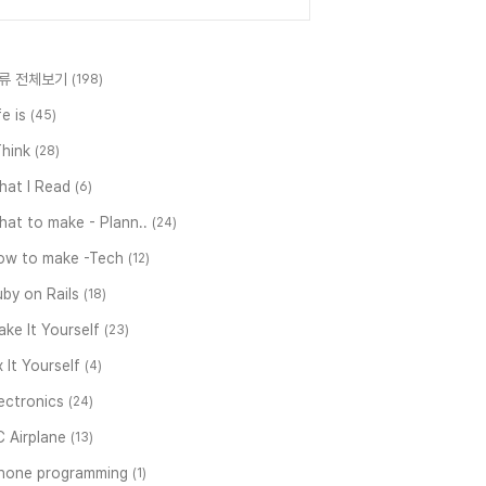
류 전체보기
(198)
fe is
(45)
Think
(28)
hat I Read
(6)
at to make - Plann..
(24)
ow to make -Tech
(12)
by on Rails
(18)
ke It Yourself
(23)
x It Yourself
(4)
ectronics
(24)
C Airplane
(13)
phone programming
(1)