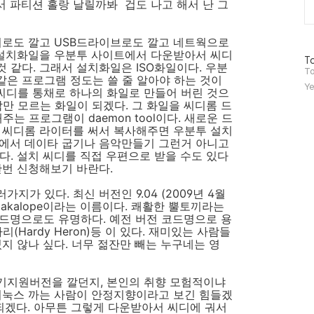
 파티션 홀랑 날릴까봐 겁도 나고 해서 난 그
디로도 깔고 USB드라이브로도 깔고 네트웍으로
 설치화일을 우분투 사이트에서 다운받아서 씨디
방
To
 같다. 그래서 설치화일은 ISO화일이다. 우분
문
To
l 같은 프로그램 정도는 쓸 줄 알아야 하는 것이
자
Ye
은 씨디를 통채로 하나의 화일로 만들어 버린 것으
수
람만 모르는 화일이 되겠다. 그 화일을 씨디롬 드
는 프로그램이 daemon tool이다. 새로운 드
 씨디롬 라이터를 써서 복사해주면 우분투 설치
터에서 데이타 굽기나 음악만들기 그런거 아니고
다. 설치 씨디를 직접 우편으로 받을 수도 있다
한번 신청해보기 바란다.
가 있다. 최신 버전인 9.04 (2009년 4월
 Jakalope이라는 이름이다. 쾌활한 뿔토끼라는
드명으로도 유명하다. 예전 버전 코드명으로 용
 왜가리(Hardy Heron)등 이 있다. 재미있는 사람들
지 않나 싶다. 너무 젊잔만 빼는 누구네는 영
기지원버전을 깔던지, 본인의 취향 모험적이냐
리눅스 까는 사람이 안정지향이라고 보긴 힘들겠
되겠다. 아무튼 그렇게 다운받아서 씨디에 궈서