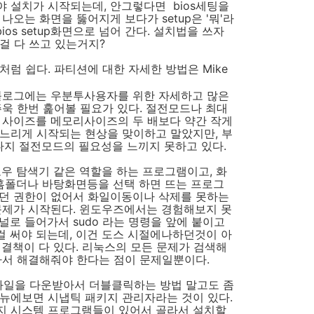
 설치가 시작되는데, 안그렇다면 bios세팅을
나오는 화면을 뚫어지게 보다가 setup은 '뭐'라
ios setup화면으로 넘어 간다. 설치법을 쓰자
걸 다 쓰고 있는거지?
럼 쉽다. 파티션에 대한 자세한 방법은 Mike
 블로그에는 우분투사용자를 위한 자세하고 많은
주욱 한번 훑어볼 필요가 있다. 절전모드나 최대
 사이즈를 메모리사이즈의 두 배보다 약간 작게
느리게 시작되는 현상을 맞이하고 말았지만, 부
다지 절전모드의 필요성을 느끼지 못하고 있다.
윈도우 탐색기 같은 역할을 하는 프로그램이고, 화
 홈폴더나 바탕화면등을 선택 하면 뜨는 프로그
하던 권한이 없어서 화일이동이나 삭제를 못하는
문제가 시작된다. 윈도우즈에서는 경험해보지 못
널로 들어가서 sudo 라는 명령을 앞에 붙이고
 걸 써야 되는데, 이건 도스 시절에나하던것이 아
결책이 다 있다. 리눅스의 모든 문제가 검색해
아서 해결해줘야 한다는 점이 문제일뿐이다.
일을 다운받아서 더블클릭하는 방법 말고도 좀
 메뉴에보면 시냅틱 패키지 관리자라는 것이 있다.
지 시스템 프로그램들이 있어서 골라서 설치할