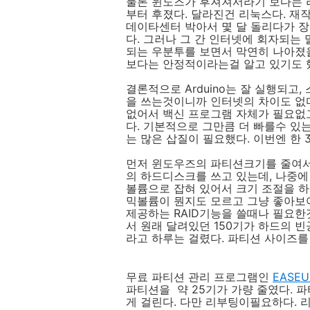
물론 윈도즈가 후져져서라기 보다는 
부터 후졌다. 달라진건 리눅스다. 재
데이타센터 박아서 몇 달 돌리다가 장
다. 그러나 그 간 인터넷에 회자되는 
되는 우분투를 보면서 막연히 나아졌
보다는 안정적이라는걸 알고 있기도 
결론적으로 Arduino는 잘 실행되고
을 쓰는것이니까 인터넷의 차이도 없
없어서 백신 프로그램 자체가 필요없
다. 기본적으로 그만큼 더 빠를수 있
는 많은 삽질이 필요했다. 이번엔 한 
먼저 윈도우즈의 파티션크기를 줄여서 
의 하드디스크를 쓰고 있는데, 나중에
볼륨으로 잡혀 있어서 크기 조절을 
믹볼륨이 뭔지도 모르고 그냥 좋아보
제공하는 RAID기능을 쓸때나 필요
서 원래 달려있던 150기가 하드의 
라고 하루는 걸렸다. 파티션 사이즈를
무료 파티션 관리 프로그램인
EASEUS
파티션을 약 25기가 가량 줄였다. 
게 걸린다. 다만 리부팅이필요하다.