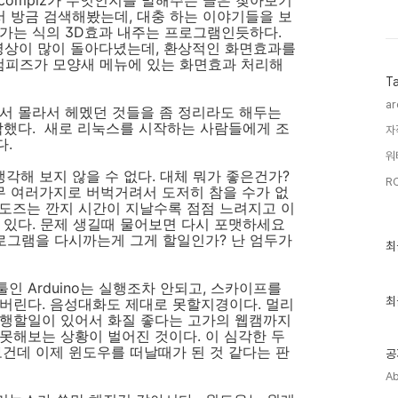
 compiz가 무엇인지를 말해주는 글은 찾아보기
서 방금 검색해봤는데, 대충 하는 이야기들을 보
가는 식의 3D효과 내주는 프로그램인듯하다.
상이 많이 돌아다녔는데, 환상적인 화면효과를
 컴피즈가 모양새 메뉴에 있는 화면효과 처리해
T
ar
서 몰라서 헤멨던 것들을 좀 정리라도 해두는
작했다. 새로 리눅스를 시작하는 사람들에게 조
자
다.
워
각해 보지 않을 수 없다. 대체 뭐가 좋은건가?
RC
무 여러가지로 버벅거려서 도저히 참을 수가 없
도즈는 깐지 시간이 지날수록 점점 느려지고 이
 있다. 문제 생길때 물어보면 다시 포맷하세요
프로그램을 다시까는게 그게 할일인가? 난 엄두가
최
최
근
글
인 Arduino는 실행조차 안되고, 스카이프를
과
인
최
버린다. 음성대화도 제대로 못할지경이다. 멀리
기
진행할일이 있어서 화질 좋다는 고가의 웹캠까지
글
못해보는 상황이 벌어진 것이다. 이 심각한 두
보건데 이제 윈도우를 떠날때가 된 것 같다는 판
공
Ab