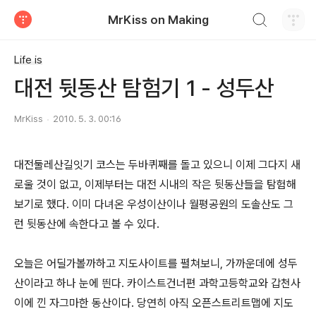
검색하기
MrKiss on Making
티스토리
Life is
대전 뒷동산 탐험기 1 - 성두산
MrKiss
2010. 5. 3. 00:16
대전둘레산길잇기 코스는 두바퀴째를 돌고 있으니 이제 그다지 새
로울 것이 없고, 이제부터는 대전 시내의 작은 뒷동산들을 탐험해
보기로 했다. 이미 다녀온 우성이산이나 월평공원의 도솔산도 그
런 뒷동산에 속한다고 볼 수 있다.
오늘은 어딜가볼까하고 지도사이트를 펼쳐보니, 가까운데에 성두
산이라고 하나 눈에 띈다. 카이스트건너편 과학고등학교와 갑천사
이에 낀 자그마한 동산이다. 당연히 아직 오픈스트리트맵에 지도