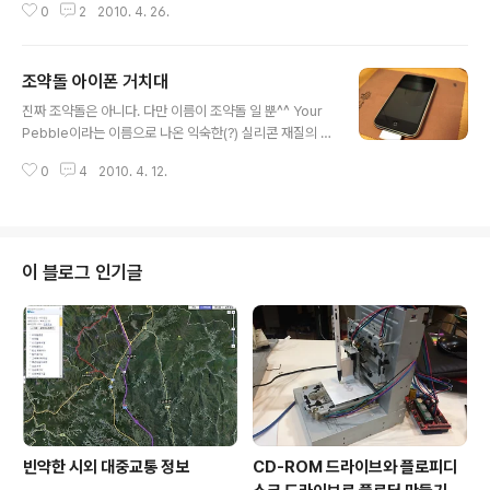
0
2
2010. 4. 26.
오늘 4구간의 바뀐 구간을 다녀왔다. 4구간은 식장산 구간
인데, 예전엔 세천유원지로 이어지던 코스가 판암인터체인
지 부근의 고속전철 터널 공사장 부근으로 바뀌어 찾기가
조약돌 아이폰 거치대
좀 어렵게 됐다. 세천유원지쪽 등산로에는 대전둘레산길잇
글 내용
기 코스까지 다 표시되어 있었는데, 여기엔 등산로안내 표
진짜 조약돌은 아니다. 다만 이름이 조약돌 일 뿐^^ Your
시자체가 없다. 등산로 입구를 찾고 보니 고속도로 옆의 경
Pebble이라는 이름으로 나온 익숙한(?) 실리콘 재질의 아
사진 절개구간에 가설된 철제 계단이었다. 고속도로를 차
이폰 받침대이다. 무엇보다 인간과 매우 친숙한 실리콘재
타고 지나다보면 종종 산을 깎은 절개지에 저런 계단을 보
0
4
2010. 4. 12.
질이라 마음에 든다. 너무 친숙해서 몸속에 삽입까지 하니
게되는데 그걸 직접 올라가게 될 줄은 몰랐다. 아래처럼 사
그 친숙함이란 이루말할 수가 없을 지경 아닌가? 물론 여자
진으로 보기에도 좀 섬짓하지 않은가? 저런 긴 계단..
사람과 남자사람은 좋아하는 이유가 약간 다르겠지만 말이
다. 인류가 발명한 최고의 재료 중 하나인 실리콘이 독특한
형태의 휴대폰거치대로 변신했다. 물론 스스로 변신한건
이 블로그 인기글
아니고 내 친구이자 훈늉한 디자이너 @designMaxx군
과 그의 동료이자 후배들의 손을 통해서 나왔다. 이렇게 아
이폰을 깔끔하게 올려 놓을 수 있다. 불안해보이는가? 아이
폰을 들어 보면 아니란걸 알 수 있다. 아이폰을 들어내면 아
래 사진과 같이 가운데가..
빈약한 시외 대중교통 정보
CD-ROM 드라이브와 플로피디