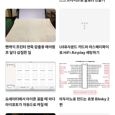
스크 드라이브로 플로터 만들기
팬케익 프린터 반죽 압출용 에어펌
USB사운드 카드와 라스베리파이
프 달다 삽질한 일
로 HiFi Airplay 세팅하기
요세미티에서 아이폰 꽂을 때 마다
아두이노로 만드는 로봇 Blinky 2
아이포토가 자동으로 켜질 때
편