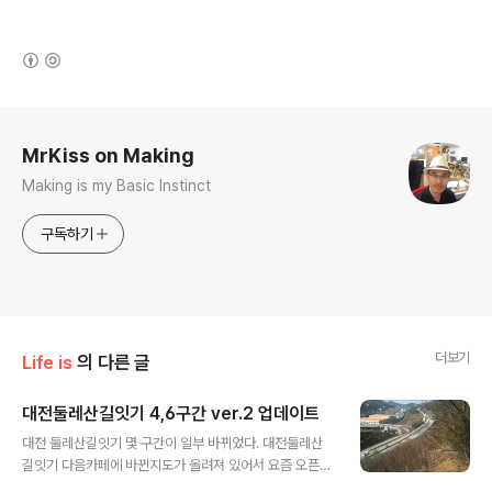
(새창열림)
로그 정보
MrKiss on Making
Making is my Basic Instinct
구독하기
더보기
Life is
의 다른 글
대전둘레산길잇기 4,6구간 ver.2 업데이트
글 내용
대전 둘레산길잇기 몇 구간이 일부 바뀌었다. 대전둘레산
길잇기 다음카페에 바뀐지도가 올려져 있어서 요즘 오픈스
트리트맵에 업데이트 중이다. 지난 주에 6구간을 갔었고