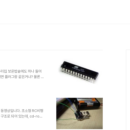
법
우리집 보온밥솥에도 하나 들어
러면 플러그랑 같은거냐? 물론 아
인가를 처리해주는 역할을 하고
르고 다양한 일을 할 수 있으나
무 뜬구름 잡는것 같은가? 컴퓨
의 칩이긴 한데 일단 가격면에서
VR시리즈 중에 Atmega168
니 하는 것들과는 비교가 안되게
 동영상입니다. 초소형 RC비행
조로 되어 있는데, cd-rom
이동시키는 방법을 쓰고 있었습니
 두 가닥은 좌우 움직임을 제어할