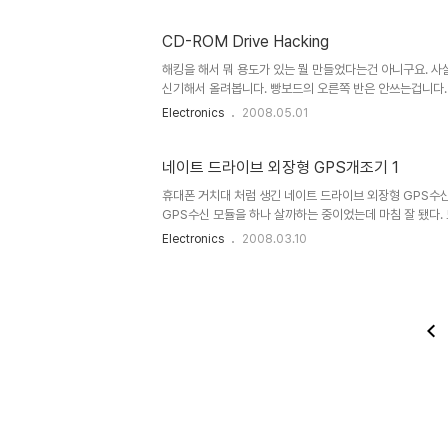
수 있도록 되어 있습니다. 아래처럼 그냥 배터리를 직결하지
세밀한 제어도 가능하더군요. 사진과 동영상의 모습이 약간
CD-ROM Drive Hacking
다른 부품이 하나 들러 붙어 있었어요. 자석이라서 이것 저것 
카니즘을 잘 보면 놀라운 기술을 볼 수 있습니다. 공급된 가
해킹을 해서 뭐 용도가 있는 뭘 만들었다는건 아니구요. 
신기해서 올려봅니다. 빵보드의 오른쪽 반은 안쓰는겁니다.
L293b모터 드라이버입니다. 저항식 포텐쇼미터를 아날로
Electronics
2008.05.01
동을 로봇의 액츄에이터로 써먹을 방법이 없을까 고민중입니
르더군요 http://www.arduino.cc/en/Reference/
포함되어 있는 스텝퍼 라이브러리를 쓰니까 아래처럼 아주 간
네이트 드라이브 외장형 GPS개조기 1
휴대폰 거치대 처럼 생긴 네이트 드라이브 외장형 GPS수신
GPS수신 모듈을 하나 살까하는 중이었는데 마침 잘 됐다. 모
터넷을 뒤져보니 역시나 개조기가 올라 있었다. 네이버 카페보
Electronics
2008.03.10
이라는 독립 동호회에 훌륭한 자료가 있었다. 심지어 락 
지 있다. 내가 구한 것은 다행히 구버전이라 해킹 프로그램
킹 사례를 보며 부러워만 할 필요가 없겠다 싶다. 우리에게
로는 개조문화가 되려나? 아무튼 이런 좋은 문화가 알게모
스럽다. 다만 그런 자작 개조가 각 분야 별로 각개전투를 하고