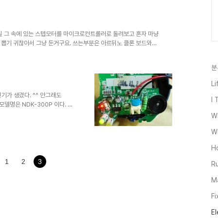
 않고 가변저항을 통하면 좀 더
 다를것입니다. 동영상을 찍을때
끌어 당기는 군요 --; 렌즈 메
닥의 전선을 코일로 연결 시..
사실 그 속에 있는 스텝모터를 마이크로컨트롤러로 돌려보고 혼자 마냥
 뽑기 귀찮아서 그냥 둔거구요. 쓰는부분은 아르뒤노 클론 보드와
그 포트에 물려서 돌린만큼 스텝모터가 돌아가도록 했죠. 저 직선 운
다. 아래는 아르뒤노 소스입니다. 거기선 프로그램을 스케치라고 부
분
Stepper?from=Tutorial.Stepper 여기서 받은 거구요. 아르뒤노에
단하게 구현이 ..
Li
기가 생겼다. ^^ 안그래도
I 
델명은 NDK-300P 이다. 인
다는 www.pc4car.com
W
걸린 버전을 해킹하는 프로그램까
Wh
은 필요없다. 이정도면 외국의 해
도 이런 훌륭한 해킹 문화 우리말
H
르게 번창하고 있다는 것이 자랑
 있다는 것이 좀 아쉽다. 내가..
1
2
3
Ru
Ma
Fi
El