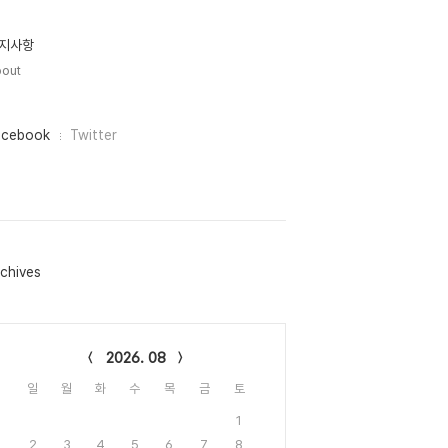
지사항
out
acebook
Twitter
chives
lendar
2026. 08
일
월
화
수
목
금
토
1
2
3
4
5
6
7
8