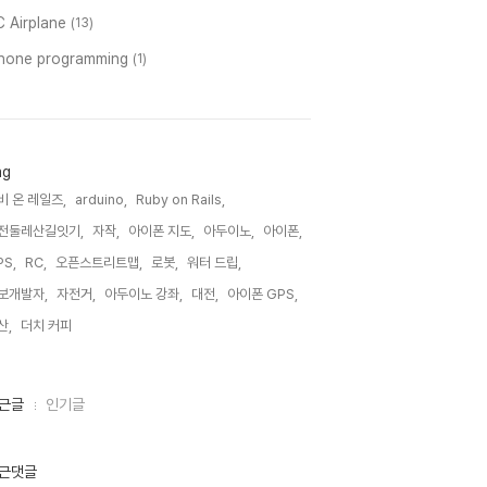
C Airplane
(13)
phone programming
(1)
ag
비 온 레일즈,
arduino,
Ruby on Rails,
전둘레산길잇기,
자작,
아이폰 지도,
아두이노,
아이폰,
PS,
RC,
오픈스트리트맵,
로봇,
워터 드립,
보개발자,
자전거,
아두이노 강좌,
대전,
아이폰 GPS,
산,
더치 커피,
근글
인기글
근댓글