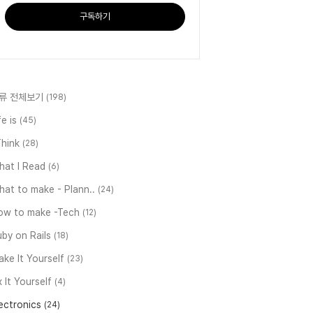
구독하기
류 전체보기
(198)
fe is
(45)
Think
(28)
hat I Read
(6)
at to make - Plann..
(24)
ow to make -Tech
(12)
by on Rails
(18)
ke It Yourself
(23)
x It Yourself
(4)
ectronics
(24)