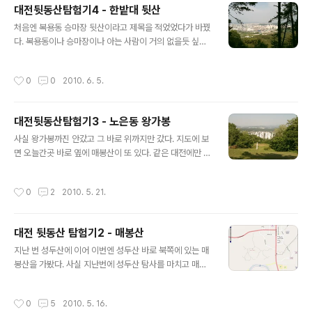
대전뒷동산탐험기4 - 한밭대 뒷산
버만 되서 부득이하게 네이버로 올렸다.다음 스카이뷰에
글 내용
밀린 후로 네이버도 무척 열심히 지도서비스를 업데이트
처음엔 복용동 승마장 뒷산이라고 제목을 적었었다가 바꿨
중이다. 항공 파노라마뷰같은 뻘짓도 했지만 언제 업데이
다. 복용동이나 승마장이나 아는 사람이 거의 없을듯 싶어
트했는지도 모르게 유명한 산들의 등산로와 함께 등고선까
서 랄까? 사실 승마장의 뒷산이라기 보다는 승마장이 그 산
지 자세하게 올려져있다. 아이폰 지도앱에서도 대중교통보
속에 들어가 있는 셈이다. 산세가 승마장을 감싸고 있는 모
작성시간
0
0
2010. 6. 5.
기에서 버스정거장을 눌러서 버스 번호를 볼 수 있..
양이라서 외부에서는 승마장이고 자시고 뭐가 있는지 보이
질 않는다. 북한산이나 남한산 같은 요새형 산세다. 그 요새
속에 복용승마장과 유성국궁장이 있다. 근래에 다녀온 대
대전뒷동산탐험기3 - 노은동 왕가봉
전 뒷동산 중에서 가장 특이한 지형이 아닐 수 없다. 심지어
글 내용
산 이름도 없어서 더욱 신비함을 더한다. 그러나 가보면 별
사실 왕가봉까진 안갔고 그 바로 위까지만 갔다. 지도에 보
거 없다 --; 영화에 나오는 비밀결사단의 본부가 있을법한
면 오늘간곳 바로 옆에 매봉산이 또 있다. 같은 대전에만 매
곳에 승마장과 활터가 있다. 어쩌면 승마장은 위장을 위한
봉산이 또 있다는건 명명법에 상당히 문제가 있다는건데
것일지도.. 활터는 비밀결사조직에 좀 어울리는 듯도 하기
으흠..하긴 서울에도 보면 국기봉이 산마다 있는 마당에 뭐
작성시간
0
2
2010. 5. 21.
까지? 위장을 너무 자연스럽게 해..
대전에 매봉산 두 개쯤 있다고 뭔일 생기겠나 하 하 하... 아
래는 중앙의 회색점선이 오늘 오픈스트리트맵에 만들어 올
린 등산로다. 역시 아이폰의 MotionX GPS(Lite)같은GP
대전 뒷동산 탐험기2 - 매봉산
S 앱들에서 다음주 일요일 이후는 볼 수 있다. 같은 프로그
글 내용
램으로 GPS경로를 저장해서 오픈스트리트맵에 올려서 등
지난 번 성두산에 이어 이번엔 성두산 바로 북쪽에 있는 매
산로 지도로 만든것이다. 지도를 다운받지 않고 구글지도
봉산을 가봤다. 사실 지난번에 성두산 탐사를 마치고 매봉
처럼 보는 것이니 기존의 산행용 GPS 를 쓸때보다는 훨씬
산을 간답시고 가긴했는데 착각을 해서 매봉산에서 길건너
편해진 셈이다. 아래는 지도의 맨위쪽에 있는 진입로로 올
북쪽에 언덕을 오르는 길을 찾다가 근처에 있는 주택가만
작성시간
0
5
2010. 5. 16.
라가는 길이다. 지족..
구경하다고 왔었다. 지도를 훤히 볼 수 있는 아이폰을 손에