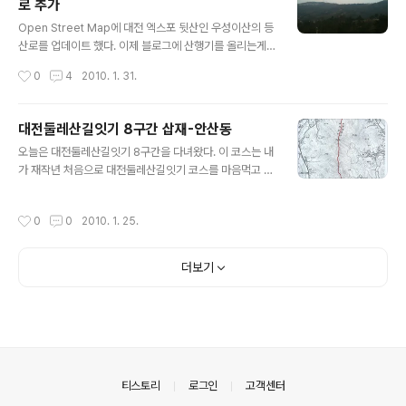
로 추가
보고 안심이 되었는지도 모르겠다. 다음 대전둘레산길잇기
글 내용
카페에서 퍼옴 위 지도 2장이 대전둘레산길잇기 6구간인
Open Street Map에 대전 엑스포 뒷산인 우성이산의 등
데, 나는 5구간 끝 무렵에서 시작해서 6구간 중간에 산행
산로를 업데이트 했다. 이제 블로그에 산행기를 올리는게
을 끝냈다. 세시가 넘어서 출발하는 바람에 나중엔 날도 어
아니라 지도를 만들어 올리는 것에 대한 이야기로 주제가
작성시간
0
4
2010. 1. 31.
두워지고 길도 사라져 버려서 그냥 집..
바뀐 듯 하다. 대전둘레산길잇기 코스를 가기에는 너무 늦
게 일어나는 바람에 근처의 나즈막한 뒷동산이나 가야겠다
고 맘먹고, 우성이산을 다시 가보기로 했다. 지난 번에 갔을
대전둘레산길잇기 8구간 삽재-안산동
때는 막판에 엉뚱한 길로 접어 드는 바람에 한전연구소 뒷
글 내용
오늘은 대전둘레산길잇기 8구간을 다녀왔다. 이 코스는 내
마당쯤되는 곳으로 내려오는 바람에 다소 뻘쭘 했던 적이
가 재작년 처음으로 대전둘레산길잇기 코스를 마음먹고 시
있었기 때문에 제대로된 등산로 파악에 대한 욕구가 나름
작한 구간이다. 아직 계족산 쪽인 6번 구간을 제대로 다녀
남아 있는 곳이라 다시 도전하기로 했다. 도전이라는 단어
오지 않았으면서도, 다녀왔던 코스를 또 간것은 지난 번에
는 뒷동산 오르면서 쓰기에는 좀 미안하지만, 아무리 작은
작성시간
0
0
2010. 1. 25.
갔을때 시작을 엉뚱한 곳에서 해서 제코스를 제대로 못 밟
산이라도 일단 길을 잘 못들면 당황스럽기도 하거니와 어
았기 때문이다. 6구간 이전에도 gps경로를 기록하지 못한
디서 나타났는지 모르게 나를 옥죄어..
구간은 몇 군데 다시 다녀올까 한다. 순서는 그다지 개의치
더보기
않고 싶다. 여기 살다 보면 다들 여러 번 가게 될 산들인데
순서가 아무렴 어떠랴. 아래지도는 Daum대전둘레산길잇
기카페에서 다운받은 코스 지도 이다. 지난 번올랐을 때는
지도 코스 상단부 오른쪽에 흔적골산쪽으로 오르는 바람에
코스에 중간부터 오른꼴이 되어 버렸었다. 그리고 지도의
빨간색으로 표시된 코스 하단부를 ..
의안내
티스토리
로그인
고객센터