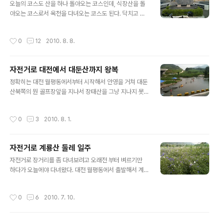
를 잡기로했다. 금병산 위로 경유점을 하나 찍어서 코스를
오늘의 코스도 산을 하나 돌아오는 코스인데, 식장산을 돌
검색해보니 의외로 거리가 짧다. 시간도 두어시간이면 될
아오는 코스로서 옥천을 다녀오는 코스도 된다. 닥치고 지
듯하여 출발하기로했다. 자전거코스는 거리도 거리지만 고
도나! 2010.8.8 | 지도 크게 보기 © NHN Corp. 애초엔
도정보를 알아야 제대로 잡을 수 있는데 웹사이트에 있는
바로 옥천으로 가서 읍내를 구경하고 서대산 입구쪽으로
작성시간
0
12
2010. 8. 8.
지도로는 잘 알기가 힘들어서 오늘..
해서 추부를 거쳐 다시 대전으로 오는 코스를 가려고 했는
데, 가다보니 전원주택단지 광고판이 있어서 어떤 곳인가
하고 둘러보러 갔다가 환산이라는 산을 하나 돌아오게 됐
자전거로 대전에서 대둔산까지 왕복
다. 사실 돌기만한게 아니라 거의 꼭대기까지 올라갔다온
글 내용
것 같다. 산을 돌아가는 코스를 가다보면 지도상에 나오는
정확히는 대전 월평동에서부터 시작해서 안영을 거쳐 대둔
가장 가느다란 하얀색으로 된 도로로 가게 되는데, 콘크리
산북쪽의 뭔 골프장앞을 지나서 장태산을 그냥 지나지 못
트로 포장된 산길이었다. 지도로 볼땐 등고선을 타고 올라
하고 휴양림까지 올라갔다가 다시 월평동으로 왔다. 출발
가지도 않을 뿐더러 대청호 상류가 보일듯한 길이라 저지
때는 장태산을 올라갈 생각은 없었는데..가 아니라 장태산
작성시간
0
3
2010. 8. 1.
대일것으로 생각하고 갔었다. 그러나..
만 올라갈까 대둔산만 다녀올까 고민하면서 가다보니 어느
새 대둔산으로 가는 길을 가고 있어서 대둔산으로 가기로
했는데 돌아오는 길이 장태산 앞이라 휴양림의 유혹을 견
자전거로 계룡산 둘레 일주
디지 못하고 올라가는 바람에 집에 거의 9시가 다되서 왔
글 내용
다. 저녁도 못먹고 6시간을 자전거를 탔더니 갑천쯤에 와
자전거로 장거리를 좀 다녀보려고 오래전 부터 벼르기만
서는 목도 아프고 진도 빠져서 벤치에 안장서 쉬다가 왔다.
하다가 오늘에야 다녀왔다. 대전 월평동에서 출발해서 계
싸이클은 고개를 쳐들고 다녀야되서 오래타면 목뒤 바로
룡산 둘레를 한 바퀴 돌아왔다. 지도에서 대충 재어보니 8
아래가 너무 아프다. 내 싸이클이 내 몸에 안맞아서 그런건
0킬로 좀 넘는거리였는데, 걸린 시간도 대충 7시간쯤이다.
작성시간
0
6
2010. 7. 10.
지 모르겠지만 아무튼 다리보다 목이 아퍼서 못 갈지경..
평균 시속 10킬로가 좀 넘는것 같다. 경로는 아래 지도와
같다. GPS로 저장한 데이타는 아니고 지도에서 길찾기를
한 경로로 표시해봤다. 경유지를 여러개 넣는 기능이 네이