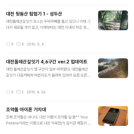
들고 다녀도 이미 착각을 하고 있는 상태에선 아무런 의미
가 없다는 사실. 아래 지도의 매봉산에 있는 점선으로 된 등
대전 뒷동산 탐험기 1 - 성두산
산로가 오픈스트리트맵에 오늘 만들어 올린 등산로이다.
글 내용
저 길을 다 밟았다는 사실! 낮은 산이지만 중턱까지 간것까
대전둘레산길잇기 코스는 두바퀴째를 돌고 있으니 이제 그
지 포함하면 한 다섯번 정도는 오르지 않았나 싶다. 140미
다지 새로울 것이 없고, 이제부터는 대전 시내의 작은 뒷동
터 정도의 낮은 산이기에 가능한 일이었다. 한번오르는데
산들을 탐험해보기로 했다. 이미 다녀온 우성이산이나 월
한 10분 정도 걸리는 것 같다. 지도상 수평거리로는 4분정
평공원의 도솔산도 그런 뒷동산에 속한다고 볼 수 있다. 오
작성시간
0
5
2010. 5. 3.
도 걸린다고 나오는거리였으니 그..
늘은 어딜가볼까하고 지도사이트를 펼쳐보니, 가까운데에
성두산이라고 하나 눈에 띈다. 카이스트건너편 과학고등학
교와 갑천사이에 낀 자그마한 동산이다. 당연히 아직 오픈
대전둘레산길잇기 4,6구간 ver.2 업데이트
스트리트맵에 지도가 올라와있을리가 없다. 지도는 고사하
글 내용
고 거기 길이나 있는지 모르겠다. 그러나 탐험이란 무릇 그
대전 둘레산길잇기 몇 구간이 일부 바뀌었다. 대전둘레산
런것이거늘. 일단 가보는거다. 차는 세워놓을 곳이 어떨지
길잇기 다음카페에 바뀐지도가 올려져 있어서 요즘 오픈스
도 모르고 운동삼아 가는것이니 자전거를 타고 갔다. 갑천
트리트맵에 업데이트 중이다. 지난 주에 6구간을 갔었고
변 도로쪽에서 접근해보니 입구 같은게 전혀 안보여서 과
오늘 4구간의 바뀐 구간을 다녀왔다. 4구간은 식장산 구간
작성시간
0
2
2010. 4. 26.
학고입구쪽으로 돌아가다보니 왠걸 입구가 떡하니 나온
인데, 예전엔 세천유원지로 이어지던 코스가 판암인터체인
다..
지 부근의 고속전철 터널 공사장 부근으로 바뀌어 찾기가
좀 어렵게 됐다. 세천유원지쪽 등산로에는 대전둘레산길잇
조약돌 아이폰 거치대
기 코스까지 다 표시되어 있었는데, 여기엔 등산로안내 표
글 내용
시자체가 없다. 등산로 입구를 찾고 보니 고속도로 옆의 경
진짜 조약돌은 아니다. 다만 이름이 조약돌 일 뿐^^ Your
사진 절개구간에 가설된 철제 계단이었다. 고속도로를 차
Pebble이라는 이름으로 나온 익숙한(?) 실리콘 재질의 아
타고 지나다보면 종종 산을 깎은 절개지에 저런 계단을 보
이폰 받침대이다. 무엇보다 인간과 매우 친숙한 실리콘재