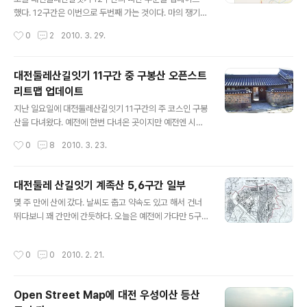
겠지만 이제 서남부 지역이 개발이 완료 되면 나름 서울의
했다. 12구간은 이번으로 두번째 가는 것이다. 마의 쟁기봉
남산 비슷한 위치에 자리잡게 되는 산이 되겠다. 월평공원
구간이 포함되어 있어서 오늘만은 제대로된 길로 쟁기봉을
작성시간
0
2
2010. 3. 29.
으로 불리는 도솔산 부근의 녹지는 남북으로 길게..
오르리라는 각오를 단단히 다져먹고 출발했다. 쟁기봉 구
간은 오르는게 힘이 들어서 마의 구간이 아니라 등산로의
시작을 못찾아서 두번이나 엄한 곳으로 오르다가 결국 본
대전둘레산길잇기 11구간 중 구봉산 오픈스트
의 아니게 암벽을 타게되었던 곳이라 나만의 마의 구간인
리트맵 업데이트
셈이다. 쟁기봉에서 장안봉으로 넘어가는 부분에서도 엄한
글 내용
길로 접어들어 한시간 가량을 허비한 곳이기에 마의 구간
지난 일요일에 대전둘레산길잇기 11구간의 주 코스인 구봉
이라 불리기에 손색이 없고 오늘 추가로 아이폰의 GPS도
산을 다녀왔다. 예전에 한번 다녀온 곳이지만 예전엔 시작
마구 끊기는 현상을 보이는 바람에 난 이제 실제로 그곳에
코스를 원 코스상의 곳이 아닌 곳으로 잡아서 이번에 제대
작성시간
0
8
2010. 3. 23.
뭔가가 있지 않나 하는 생각까지 하게 된것 같다. 위의 캡처
로 가보기로 했다. 물론 GPS경로를 제대로 기록해서 오픈
한 아이폰 화면처럼 GPS신호가 수시로 끊..
스트리트맵에 등산로를 올리는 것이 주목적이다. 어느새
운동 삼아 라거나 스트레스 해소 등 등산의 일반적인 목적
대전둘레 산길잇기 계족산 5,6구간 일부
은 사라지고 등산로를 올리는 것이 주 목적으로 떠 올랐다.
글 내용
몇 주 만에 산에 갔다. 날씨도 춥고 약속도 있고 해서 건너
그렇다고 한들 운동이 안되거나 스트레스가 더 쌓이거나
뛰다보니 꽤 간만에 간듯하다. 오늘은 예전에 가다만 5구
하는 일은 없으니 별 문제는 없다 ㅎㅎ 아래 지도가 다음의
간을 마무리 짓고 시간이 되는대로 6구간을 가보기로 하고
대전둘레살길잇기 카페에서 다운 받은 지도이다. 어제는
출발했다. 여전히 출발이 늦어서 3시반도 지나서 산행을
유등천 오른쪽의 이름모를 뒷동산은 빼고 유등천 왼쪽의
작성시간
0
0
2010. 2. 21.
시작한듯하다. 잘못된 이정표 사진찍는 것도 까먹고 그냥
구봉산 구간만 다녀왔다. 아래 오픈스트리트맵의 회색 점
넉 놓고 산책만 하다 온 듯하다. GPS트랙으로 오픈스트리
선이 이번에 올린 등산로이다. 코스가 워낙 직선..
트맵 지도 업데이트 하는 생각만 하다보니 이정표는 까맣
Open Street Map에 대전 우성이산 등산
게 잊고 있었다. 지난번 갑하산의 이정표들이 잘 정비된걸