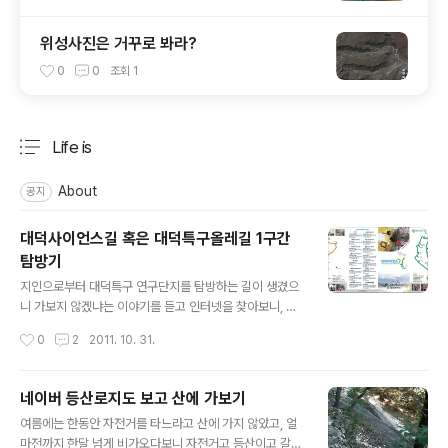
위성사진은 거꾸로 봐라?
0
0
조회
1
Life is
분류 전체보기
주요 글 목록
About
공지
대덕사이언스길 혹은 대덕특구올레길 1구간
탐방기
글 내용
지인으로부터 대덕특구 연구단지를 탐방하는 길이 생겼으
니 가보지 않겠냐는 이야기를 듣고 인터넷을 찾아보니, 대
전시청 사이트에 대덕사이언스길 안내 페이지가 있었다.
작성시간
0
2
2011. 10. 31.
지도를 작게 올려놔서 잘 알아볼 수가 없었고, 왼편에 소개
자료 전체를 다운로드 받는 곳이 있어 눌러봤더니 PDF로
된 자료가 나오는데, 아래와 같은 아스트랄한 레이아웃으
네이버 등산로지도 보고 산에 가보기
로 편집이 되어 있어서 고개를 갸우뚱할수밖에 없었다. 2
글 내용
여름에는 한동안 자전거를 타느라고 산에 가지 않았고, 얼
페이지 짜리 PDF인데 첫페이지가 위와 같다. 1코스는 마
마전까지 한달 넘게 비가오다보니 자전거고 등산이고 갈수
음에 안들고 2코스를 밀고 싶었던 것일까? 이걸 프린트해