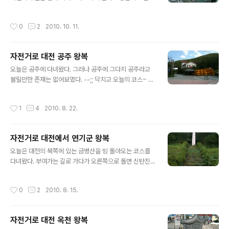
가 없어서 주말에도 집에만 있다보니 날씨가 좋아졌는데도
서 돌돌 말아서 반대편이 만나도록 한 후에 접착을 하라는
주말에 집에만 있었다. 맑은 가을 하늘에 문득 정신을 차리
것일까? 참으로 창의력이 돋보이는 매우 독창적인 편집이
작성시간
0
2
2010. 10. 11.
고 다시 등산을 시작했다. 대전 둘레산길과 시내 뒷동산들
아닐 수 없다. 그 다음페이지에 비틀맵 스타일로 동화처럼
을 거의 다 돌고 나니 딱히 가고싶은곳이 안떠오른다. 북한
그린 지도가 있는데 전체 개요로는 충분하지만 안..
산처럼 가도가도 또 갈맘이 생기는 산은 대전둘레엔 없는
자전거로 대전 공주 왕복
듯 싶다. 지도 웹사이트엘 들어가서 여기 저길 둘러보면서
글 내용
갈만한 곳을 뒤진다. 근데 한가지 놀라운게, 얼마전부터 네
오늘은 공주에 다녀왔다. 그러나 공주에 그다지 공주라고
이버 지도에 하나 둘 등산로가 표시되기 시작했다. 물론 등
불릴만한 존재는 없어보였다. --;; 닥치고 오늘의 코스~ 2
고선도 훨씬 세밀해졌다. 사실 네이버는 하는 짓이 얄미워
010.8.22 | 지도 크게 보기 © NHN Corp. 요즘 자전거
블로그도 안쓰고 메일도 다음으로 옮겼는데, 지난번 계룡
로 왕복하는 코스들은 모두 대전으로 드나드는 길들 중 하
작성시간
1
4
2010. 8. 22.
시 지도 껀으로 그래도 지도 서비스에서 좀..
나로 나가서 바로 옆의 길로 돌아오는 코스들이다. 오늘은
계룡산 동학사 입구를 지나는 32번도로로 나가서 공주를
들러 시계방향으로 돌아 1번도로로 돌아오는 길을 골랐다.
자전거로 대전에서 연기군 왕복
오늘 코스는 노면상태도 양호하고 경사도 적어서 전반적으
글 내용
로 좋으나 어디에나 있는 잔돌과 모래들때문에 돌아오는
오늘은 대전의 북쪽에 있는 금병산을 빙 돌아오는 코스를
길에 결국 펑크가 났다. 도로 관리할때 길가의 잔돌고 먼지
다녀왔다. 부여가는 길로 가다가 오른쪽으로 돌면 신탄진
들좀 제발 치워줬으면 좋겠다. 차량에는 별문제가 안되지
쪽으로 다시 대전에 돌아오게되는 코스다. 2010.8.15 | 지
만 자전거에는 치명적이다. 아래 사진에 찍힌곳 미리 손봐
도 크게 보기 © NHN Corp. 오전에 비가 억수같이 내리
작성시간
0
2
2010. 8. 15.
주지 않으면 비 많이 올때 도..
는 바람에 길을 나설 엄두를 못내고 인터넷에서 쳇바퀴를
돌다가 보니 어느새 시간이 4시를 넘어 5시를 향해가고 있
었다. 그러고 보니 오후 들어서는 안정적으로(?) 비가 안내
자전거로 대전 옥천 왕복
리고 있어서 더 늦기 전에 나가봐야겠다는 생각으로 코스
글 내용