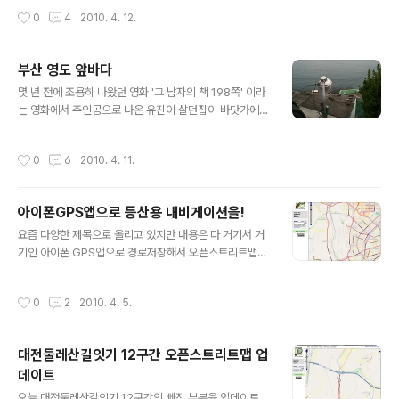
게되는데 그걸 직접 올라가게 될 줄은 몰랐다. 아래처럼 사
질이라 마음에 든다. 너무 친숙해서 몸속에 삽입까지 하니
작성시간
0
4
2010. 4. 12.
진으로 보기에도 좀 섬짓하지 않은가? 저런 긴 계단..
그 친숙함이란 이루말할 수가 없을 지경 아닌가? 물론 여자
사람과 남자사람은 좋아하는 이유가 약간 다르겠지만 말이
다. 인류가 발명한 최고의 재료 중 하나인 실리콘이 독특한
부산 영도 앞바다
형태의 휴대폰거치대로 변신했다. 물론 스스로 변신한건
글 내용
아니고 내 친구이자 훈늉한 디자이너 @designMaxx군
몇 년 전에 조용히 나왔던 영화 '그 남자의 책 198쪽' 이라
과 그의 동료이자 후배들의 손을 통해서 나왔다. 이렇게 아
는 영화에서 주인공으로 나온 유진이 살던집이 바닷가에
이폰을 깔끔하게 올려 놓을 수 있다. 불안해보이는가? 아이
있는 옥탑방이었다. 오래된 주택들이 옹기종기 모여있는
폰을 들어 보면 아니란걸 알 수 있다. 아이폰을 들어내면 아
곳으로 달동네 비슷한 분위기인데, 그 바로 앞에 푸른 바다
작성시간
0
6
2010. 4. 11.
래 사진과 같이 가운데가..
가 펼쳐져 있는 그런 묘한 동네였다. 집앞에 바다 오른쪽에
기다란 다리도 하나 뻗어 있는 곳이었다. 영화속에서 부산
이라고 나왔는지 암튼 인터넷 지도 사이트를 열어 놓고 부
아이폰GPS앱으로 등산용 내비게이션을!
산의 지형을 찾아보니까 영도의 남서쪽 해안이 비슷해 보
글 내용
였다. 영화속에 보이는 다리도 비슷하고 항공사진으로 보
요즘 다양한 제목으로 올리고 있지만 내용은 다 거기서 거
기에도 엇비슷한 집들이 있는것 같았다. 그래서 어제 부산
기인 아이폰 GPS앱으로 경로저장해서 오픈스트리트맵에
에 일이 있어서 가는 길에 그곳에 들러봤다. 일보는 곳이 부
올렸으니 쓰시라는 이야기다. 더불어 지도 올리기에 동참
산역 근처라 영도와 가까웠기 때문에 시간도 별로 안걸릴
을 호소하는 글이기도 하다. 등산로를 기록했다가 오픈스
작성시간
0
2
2010. 4. 5.
것 같아서 두 시간 정도 일찍 출발해서 ..
트리트맵에만 올려 놓으면 모든 사람들이 등산용 내비게이
션 지도로 활용이 가능하다. 물론 좌로 가세요 우로 가세요
이런 말은 안나온다. 등산로상에 내 위치만 표시되면 충분
대전둘레산길잇기 12구간 오픈스트리트맵 업
하지 않은가? ^^ 오늘의 업데이트는 대전시내에 떡 하니 자
데이트
리잡고 있는 도솔산코스이다. 월평공원의 나즈막한 봉우리
글 내용
들중 가장 높은 봉우리가 도솔산이다. 예전엔 시 외곽이었
오늘 대전둘레산길잇기 12구간의 빠진 부분을 업데이트