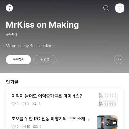
검색하기
티스토리
MrKiss on Making
구독자
1
Making is my Basic Instinct
구독하기
방명록
신고하기 레이어
열기
인기글
이익이 늘어도 이익증가율은 마이너스?
0
3
조회
2
초보를 위한 RC 전동 비행기의 구조 소개 -
기자재, 조종방식,조종기,수신기 등
0
10
조회
2